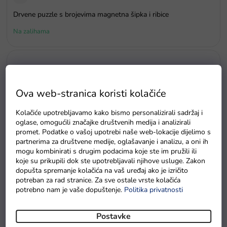
Drvene puzzle s brojevima magnetna šipka i ribice
Na zalihama
Ova web-stranica koristi kolačiće
Kolačiće upotrebljavamo kako bismo personalizirali sadržaj i
oglase, omogućili značajke društvenih medija i analizirali
promet. Podatke o vašoj upotrebi naše web-lokacije dijelimo s
partnerima za društvene medije, oglašavanje i analizu, a oni ih
mogu kombinirati s drugim podacima koje ste im pružili ili
koje su prikupili dok ste upotrebljavali njihove usluge. Zakon
dopušta spremanje kolačića na vaš uređaj ako je izričito
potreban za rad stranice. Za sve ostale vrste kolačića
potrebno nam je vaše dopuštenje.
Politika privatnosti
Baterie GP Greencell R6 typ AA 4 ks
Postavke