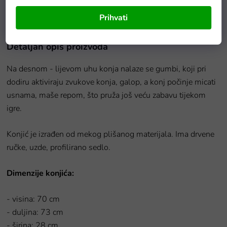
Na zalihama
Prihvati
Detaljan opis proizvoda
Na desnom - lijevom uhu konja nalaze se gumbi, koji pri
dodiru aktiviraju zvukove konja, galop, a konj počinje micati
usnama, maše repom, što pruža još veću zabavu tijekom
igre.
Konjić je izrađen od mekog plišanog materijala. Ima drvene
ručke, uzde, profilirano sedlo.
Dimenzije konjića:
- visina: 70 cm
- duljina: 73 cm
- širina: 28 cm