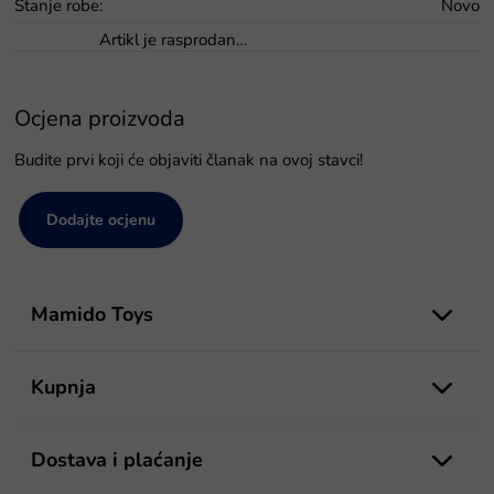
Stanje robe
:
Novo
Artikl je rasprodan…
Ocjena proizvoda
Budite prvi koji će objaviti članak na ovoj stavci!
Dodajte ocjenu
P
o
Mamido Toys
d
n
o
Kupnja
ž
j
e
Dostava i plaćanje