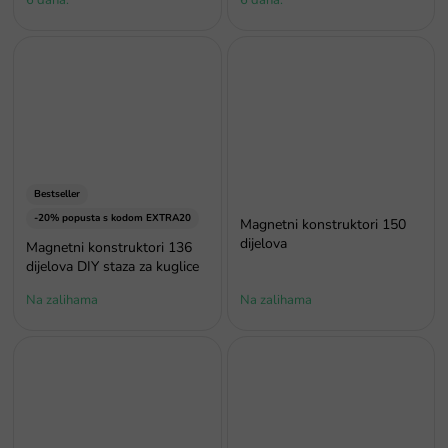
6 dana.
6 dana.
Bestseller
-20% popusta s kodom EXTRA20
Magnetni konstruktori 150
dijelova
Magnetni konstruktori 136
dijelova DIY staza za kuglice
Na zalihama
Na zalihama