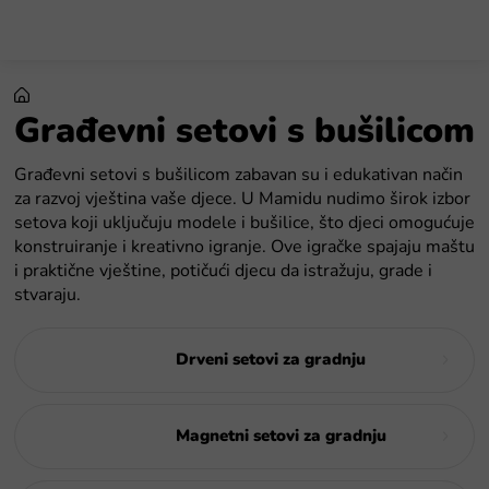
Preskoči
na
sadržaj
Građevni setovi s bušilicom
Građevni setovi s bušilicom zabavan su i edukativan način
za razvoj vještina vaše djece. U Mamidu nudimo širok izbor
setova koji uključuju modele i bušilice, što djeci omogućuje
konstruiranje i kreativno igranje. Ove igračke spajaju maštu
i praktične vještine, potičući djecu da istražuju, grade i
stvaraju.
Drveni setovi za gradnju
Magnetni setovi za gradnju