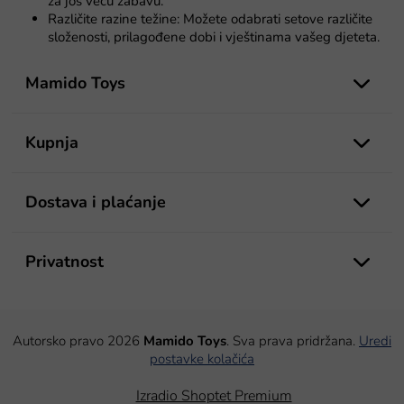
za još veću zabavu.
s
Različite razine težine: Možete odabrati setove različite
t
složenosti, prilagođene dobi i vještinama vašeg djeteta.
a
P
n
j
o
Mamido Toys
a
d
n
o
Kupnja
ž
j
e
Dostava i plaćanje
Privatnost
Autorsko pravo 2026
Mamido Toys
. Sva prava pridržana.
Uredi
postavke kolačića
Izradio Shoptet Premium