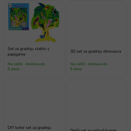
d
a
Set za gradnju stablo s
3D set za gradnju dinosaura
papigama
Na zalihi - dostava do
Na zalihi - dostava do
6 dana
6 dana
DIY kofer set za gradnju
Dječji set za pričvršćivanje