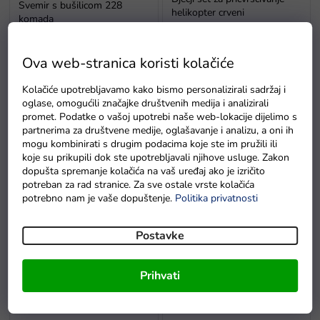
Svemir s bušilicom 228
helikopter crveni
komada
Na zalihi - dostava do
Na zalihi - dostava do
6 dana
6 dana
Ova web-stranica koristi kolačiće
Kolačiće upotrebljavamo kako bismo personalizirali sadržaj i
oglase, omogućili značajke društvenih medija i analizirali
promet. Podatke o vašoj upotrebi naše web-lokacije dijelimo s
partnerima za društvene medije, oglašavanje i analizu, a oni ih
mogu kombinirati s drugim podacima koje ste im pružili ili
koje su prikupili dok ste upotrebljavali njihove usluge. Zakon
dopušta spremanje kolačića na vaš uređaj ako je izričito
potreban za rad stranice. Za sve ostale vrste kolačića
potrebno nam je vaše dopuštenje.
Politika privatnosti
Kreativni set DIY set za
Konstruktor DIY cisterna s
gradnju dino s vrtačkom 249
efektima žuta
dijelova
Postavke
Na zalihama u roku
od 48 sati
Na zalihama
Prihvati