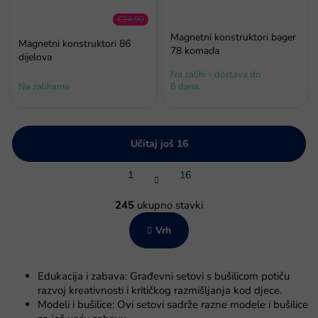
€34,90
–17 %
Magnetni konstruktori bager
Magnetni konstruktori 86
78 komada
dijelova
Na zalihi - dostava do
Na zalihama
6 dana.
Učitaj još 16
P
1
16
a
g
K
i
o
245
ukupno stavki
n
n
a
Vrh
t
c
r
i
o
j
l
a
Edukacija i zabava: Građevni setovi s bušilicom potiču
e
razvoj kreativnosti i kritičkog razmišljanja kod djece.
l
Modeli i bušilice: Ovi setovi sadrže razne modele i bušilice
i