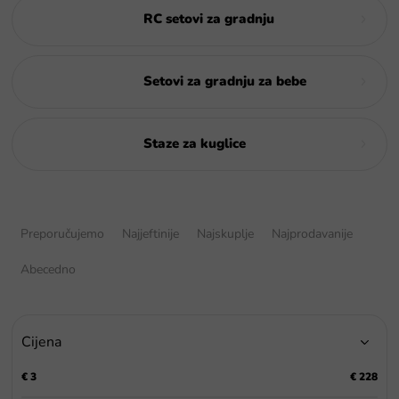
RC setovi za gradnju
Setovi za gradnju za bebe
Staze za kuglice
S
o
Preporučujemo
Najjeftinije
Najskuplje
Najprodavanije
r
t
Abecedno
i
r
a
Cijena
n
j
€
3
€
228
e