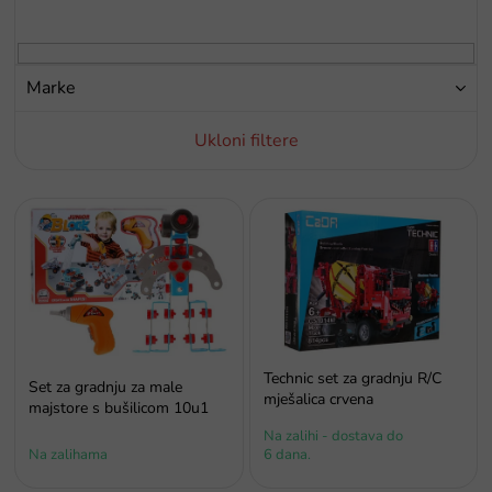
p
r
o
i
Marke
z
v
Ukloni filtere
o
d
a
P
o
p
i
s
p
r
o
Technic set za gradnju R/C
Set za gradnju za male
i
mješalica crvena
majstore s bušilicom 10u1
z
Na zalihi - dostava do
v
Na zalihama
6 dana.
o