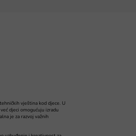
 tehničkih vještina kod djece. U
već djeci omogućuju izradu
lna je za razvoj važnih
no uzbuđenje i kreativnost za