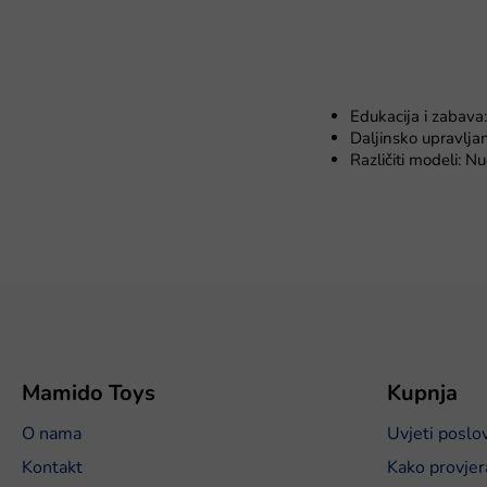
Edukacija i zabava:
Daljinsko upravljan
Različiti modeli: N
P
o
d
n
o
Mamido Toys
Kupnja
ž
O nama
Uvjeti poslo
j
e
Kontakt
Kako provjer