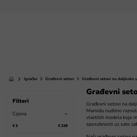
Preskoči
na
sadržaj
Igračke
Građevni setovi
Građevni setovi na daljinsko 
Početna
Građevni seto
B
o
Građevni setovi na dalji
č
Mamidu nudimo raznolik
n
Cijena
vlastitih modela koje m
a
sposobnosti uz sate za
t
€
3
€
228
r
Naši građevni setovi na