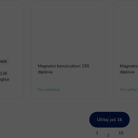
RA20
Magnetni konstruktori 150
Magnetni
dijelova
dijelova
 136
uglice
Na zalihama
Na zaliha
Učitaj još 16
P
1
16
a
K