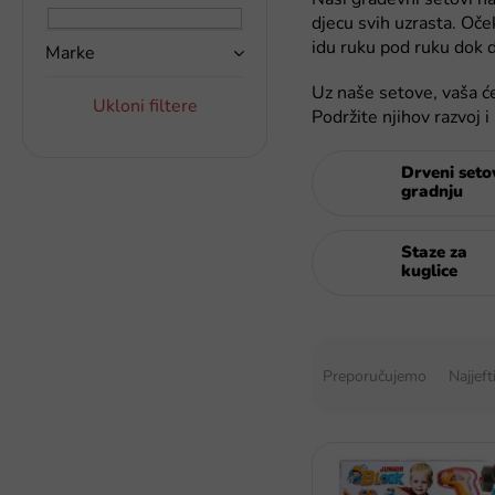
a
djecu svih uzrasta. Oče
k
idu ruku pod ruku dok d
Marke
a
Uz naše setove, vaša će
Ukloni filtere
Podržite njihov razvoj 
Drveni seto
gradnju
Staze za
kuglice
S
o
Preporučujemo
Najjeft
r
t
i
P
r
o
a