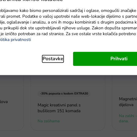
ju Svemir
Dječji set za pričvršćivanje
Konstrukt
da
helikopter crveni
efektima 
ebljavamo kako bismo personalizirali sadržaj i oglase, omogućili značajke
zirali promet. Podatke o vašoj upotrebi naše web-lokacije dijelimo s partn
Na zalihi - dostava do 6
Na zaliha
je, oglašavanje i analizu, a oni ih mogu kombinirati s drugim podacima k
dana
48 sati
e su prikupili dok ste upotrebljavali njihove usluge. Zakon dopušta sprema
je izričito potreban za rad stranice. Za sve ostale vrste kolačića potrebn
litika privatnosti
Postavke
Prihvati
-30% popusta s kodom EXTRA30
Magnetni
elova
dijelova
Magic kreativni panel s
bušilicom 151 komada
Na zalihi 
Na zalihama
dana.