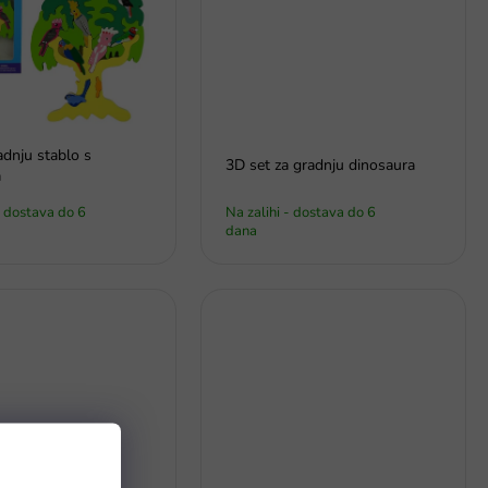
adnju stablo s
3D set za gradnju dinosaura
a
- dostava do 6
Na zalihi - dostava do 6
dana