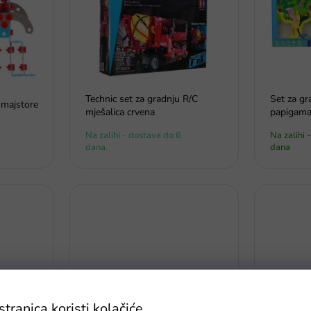
Technic set za gradnju R/C
Set za gr
 majstore
mješalica crvena
papigam
Na zalihi - dostava do 6
Na zalihi 
dana.
dana
ranica koristi kolačiće