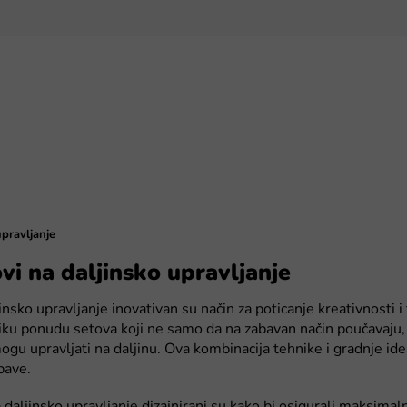
upravljanje
vi na daljinsko upravljanje
nsko upravljanje inovativan su način za poticanje kreativnosti i
u ponudu setova koji ne samo da na zabavan način poučavaju, 
ogu upravljati na daljinu. Ova kombinacija tehnike i gradnje idea
bave.
 daljinsko upravljanje dizajnirani su kako bi osigurali maksimal