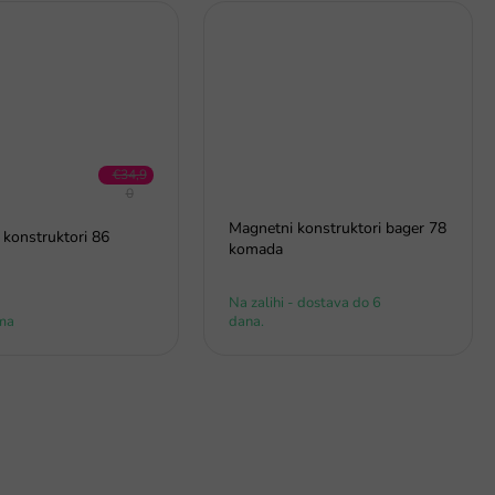
€34,9
0
–17 %
Magnetni konstruktori bager 78
 konstruktori 86
komada
Na zalihi - dostava do 6
ma
dana.