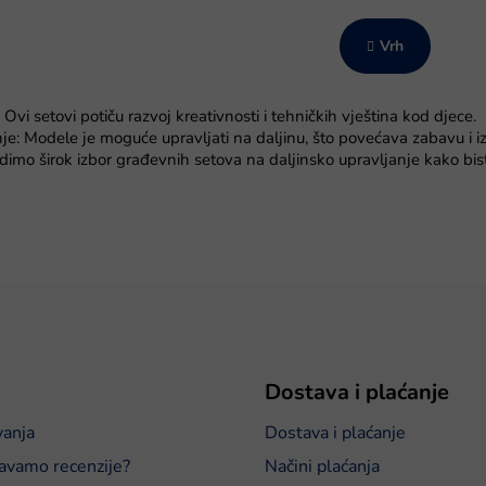
g
o
i
n
n
Vrh
t
a
r
c
i
o
 Ovi setovi potiču razvoj kreativnosti i tehničkih vještina kod djece.
j
l
a
je: Modele je moguće upravljati na daljinu, što povećava zabavu i iz
e
udimo širok izbor građevnih setova na daljinsko upravljanje kako bist
l
i
s
t
a
n
j
a
Dostava i plaćanje
vanja
Dostava i plaćanje
avamo recenzije?
Načini plaćanja