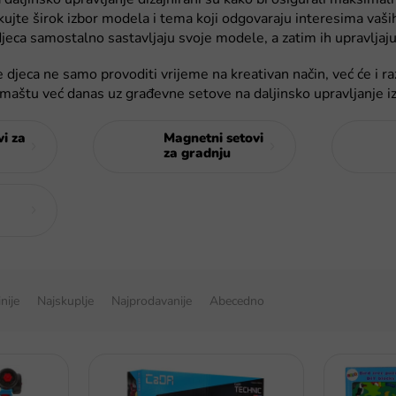
kujte širok izbor modela i tema koji odgovaraju interesima vaši
jeca samostalno sastavljaju svoje modele, a zatim ih upravljaj
 djeca ne samo provoditi vrijeme na kreativan način, već će i raz
i maštu već danas uz građevne setove na daljinsko upravljanje 
vi za
Magnetni setovi
za gradnju
inije
Najskuplje
Najprodavanije
Abecedno