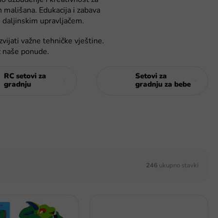
h mališana. Edukacija i zabava
u daljinskim upravljačem.
vijati važne tehničke vještine.
iz naše ponude.
RC setovi za
Setovi za
gradnju
gradnju za bebe
246
ukupno stavki