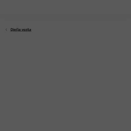
Preskoči
na
sadržaj
Dječja vozila