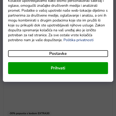
Kolačiće upotrebljavamo kako bismo personalizirali sadržaj i
E5
oglase, omogućili značajke društvenih medija i analizirali
promet. Podatke o vašoj upotrebi naše web-lokacije dijelimo s
Drvene puzzle s brojevima magnetna šipka i ribice
partnerima za društvene medije, oglašavanje i analizu, a oni ih
mogu kombinirati s drugim podacima koje ste im pružili ili
Na zalihama
koje su prikupili dok ste upotrebljavali njihove usluge. Zakon
dopušta spremanje kolačića na vaš uređaj ako je izričito
potreban za rad stranice. Za sve ostale vrste kolačića
potrebno nam je vaše dopuštenje.
Politika privatnosti
Postavke
Prihvati
-30% popusta s kodom EXTRA30