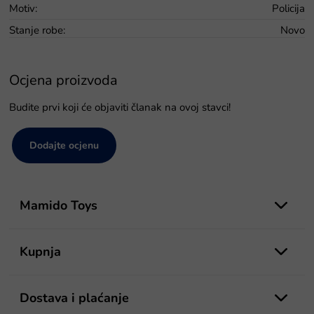
Motiv
:
Policija
Stanje robe
:
Novo
Ocjena proizvoda
Budite prvi koji će objaviti članak na ovoj stavci!
Dodajte ocjenu
P
o
Mamido Toys
d
n
o
Kupnja
ž
j
e
Dostava i plaćanje