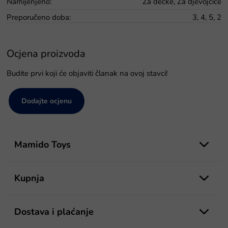
Namijenjeno
:
Za dečke, Za djevojčice
Preporučeno doba
:
3, 4, 5, 2
Ocjena proizvoda
Budite prvi koji će objaviti članak na ovoj stavci!
Dodajte ocjenu
P
o
Mamido Toys
d
n
o
Kupnja
ž
j
e
Dostava i plaćanje