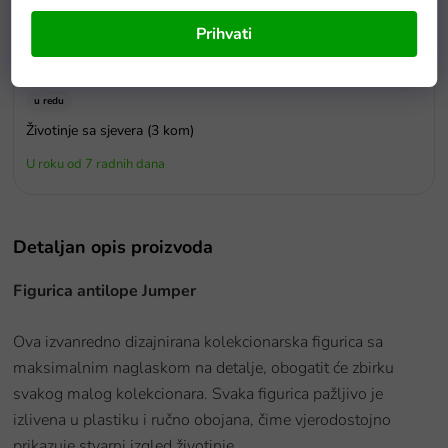
Prihvati
u redu
Životinje sa sjevera (3 kom)
U roku od 7 radnih dana
Detaljan opis proizvoda
Figurica antilope Jumper
Ova izvanredno dizajnirana kolekcionarska figurica sa
maksimalnim naglaskom na detalje, obogatit će zbirku
svakog malog kolekcionara. Svaka figurica pažljivo je
izlivena u plastiku i ručno obojana, čime vjerodostojno
prikazuje stvarni izgled životinje.