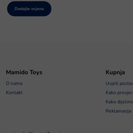
Dodajte ocjenu
P
o
d
n
o
Mamido Toys
Kupnja
ž
O nama
Uvjeti poslo
j
e
Kontakt
Kako provjer
Kako dijelim
Reklamacija