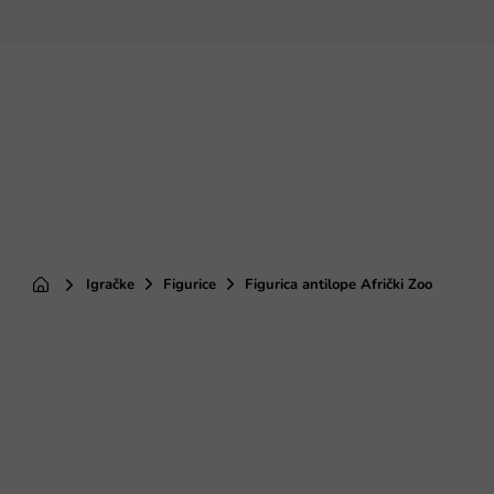
Preskoči
na
sadržaj
Igračke
Figurice
Figurica antilope Afrički Zoo
Početna