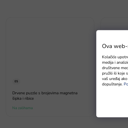
Ova web-st
Kolačiće upotr
medija i anali
društvene medi
pružili ili koj
vaš uređaj ako 
E5
u redu
dopuštenje.
Po
Drvene puzzle s brojevima magnetna
Tuba - Znač
šipka i ribice
Na zalihama
U roku od 7 