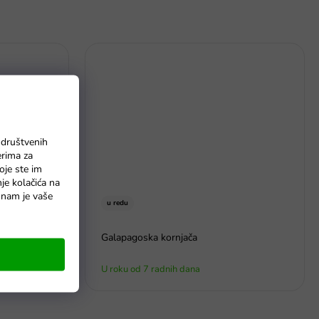
 društvenih
erima za
oje ste im
nje kolačića na
o nam je vaše
u redu
Galapagoska kornjača
U roku od 7 radnih dana