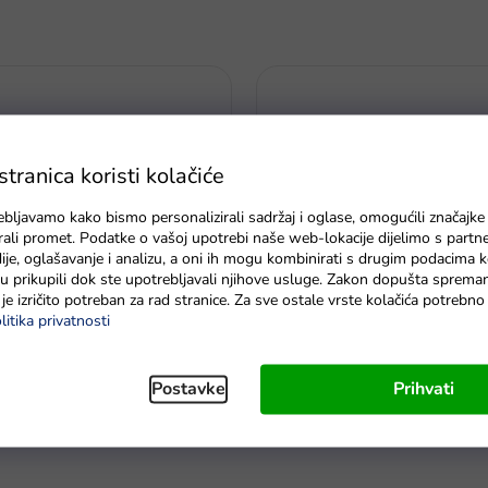
ranica koristi kolačiće
ebljavamo kako bismo personalizirali sadržaj i oglase, omogućili značajke
zirali promet. Podatke o vašoj upotrebi naše web-lokacije dijelimo s partn
je, oglašavanje i analizu, a oni ih mogu kombinirati s drugim podacima k
e su prikupili dok ste upotrebljavali njihove usluge. Zakon dopušta sprema
je izričito potreban za rad stranice. Za sve ostale vrste kolačića potrebn
u redu
litika privatnosti
ajna mjesta svijeta
Safari Ltd. Figura - Minke kit
Postavke
Prihvati
radnih dana
U roku od 7 radnih dana