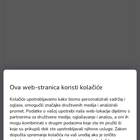
E5
Drvene puzzle s brojevima magnetna šipka i ribice
Ova web-stranica koristi kolačiće
Na zalihama
Kolačiće upotrebljavamo kako bismo personalizirali sadržaj i
oglase, omogućili značajke društvenih medija i analizirali
promet. Podatke o vašoj upotrebi naše web-lokacije dijelimo s
partnerima za društvene medije, oglašavanje i analizu, a oni ih
mogu kombinirati s drugim podacima koje ste im pružili ili
koje su prikupili dok ste upotrebljavali njihove usluge. Zakon
dopušta spremanje kolačića na vaš uređaj ako je izričito