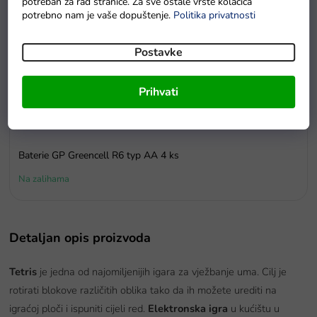
potreban za rad stranice. Za sve ostale vrste kolačića
potrebno nam je vaše dopuštenje.
Politika privatnosti
Postavke
Prihvati
Baterie GP Greencell R6 typ AA 4 ks
Na zalihama
Detaljan opis proizvoda
Tetris
je jedna od najomiljenijih igara za vježbanje uma. Cilj je
rotirati blokove različitih oblika tako da ih možete urediti na
igraćoj ploči i ispuniti cijeli red.
Elektronska igra
u kućištu u