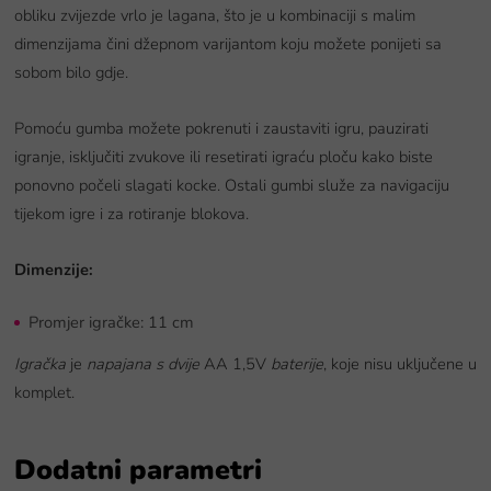
obliku zvijezde vrlo je lagana, što je u kombinaciji s malim
dimenzijama čini džepnom varijantom koju možete ponijeti sa
sobom bilo gdje.
Pomoću gumba možete pokrenuti i zaustaviti igru, pauzirati
igranje, isključiti zvukove ili resetirati igraću ploču kako biste
ponovno počeli slagati kocke. Ostali gumbi služe za navigaciju
tijekom igre i za rotiranje blokova.
Dimenzije:
Promjer igračke: 11 cm
Igračka
je
napajana s dvije
AA 1,5V
baterije
, koje nisu uključene u
komplet.
Dodatni parametri