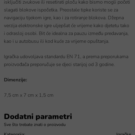
isključiti zvukove ili resetirati ploču kako bismo mogli početi
slagati blokove ispočetka. Preostale tipke koriste se za
navigaciju tijekom igre, kao i za rotiranje blokova. Džepna
verzija elektronske igre uljepšat će vrijeme kako djetetu tako
i odrasloj osobi. Bit će idealna za pauzu između predavanja,
kao i u autobusu ili kod kuće za vrijeme opuštanja.
Igračka udovoljava standardu EN 71, a prema preporukama
proizvođača preporučuje se djeci starijoj od 3 godine.
Dimenzije:
7,5 cm x 7 cm x 1,5 cm
Dodatni parametri
Kategorija
:
Igračke