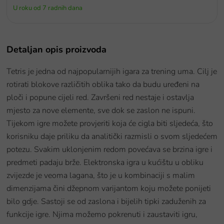
U roku od 7 radnih dana
Detaljan opis proizvoda
Tetris je jedna od najpopularnijih igara za trening uma. Cilj je
rotirati blokove različitih oblika tako da budu uređeni na
ploči i popune cijeli red. Završeni red nestaje i ostavlja
mjesto za nove elemente, sve dok se zaslon ne ispuni.
Tijekom igre možete provjeriti koja će cigla biti sljedeća, što
korisniku daje priliku da analitički razmisli o svom sljedećem
potezu. Svakim uklonjenim redom povećava se brzina igre i
predmeti padaju brže. Elektronska igra u kućištu u obliku
zvijezde je veoma lagana, što je u kombinaciji s malim
dimenzijama čini džepnom varijantom koju možete ponijeti
bilo gdje. Sastoji se od zaslona i bijelih tipki zaduženih za
funkcije igre. Njima možemo pokrenuti i zaustaviti igru,