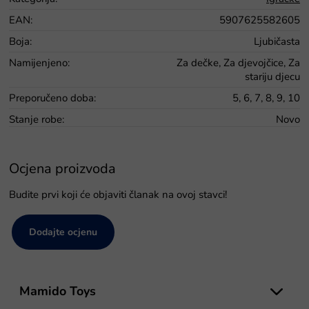
EAN
:
5907625582605
Boja
:
Ljubičasta
Namijenjeno
:
Za dečke, Za djevojčice, Za
stariju djecu
Preporučeno doba
:
5, 6, 7, 8, 9, 10
Stanje robe
:
Novo
Ocjena proizvoda
Budite prvi koji će objaviti članak na ovoj stavci!
Dodajte ocjenu
P
o
Mamido Toys
d