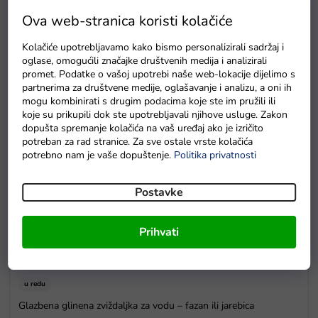
Drvene puzzle s brojevima magnetna šipka i ribice
Ova web-stranica koristi kolačiće
Na zalihama
Kolačiće upotrebljavamo kako bismo personalizirali sadržaj i
oglase, omogućili značajke društvenih medija i analizirali
promet. Podatke o vašoj upotrebi naše web-lokacije dijelimo s
partnerima za društvene medije, oglašavanje i analizu, a oni ih
mogu kombinirati s drugim podacima koje ste im pružili ili
koje su prikupili dok ste upotrebljavali njihove usluge. Zakon
dopušta spremanje kolačića na vaš uređaj ako je izričito
potreban za rad stranice. Za sve ostale vrste kolačića
potrebno nam je vaše dopuštenje.
Politika privatnosti
Postavke
Prihvati
u redu
Glazbena glinena zviždaljka za vodu – fazan ili jarebica