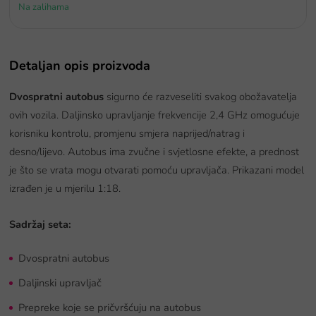
Na zalihama
Detaljan opis proizvoda
Dvospratni autobus
sigurno će razveseliti svakog obožavatelja
ovih vozila. Daljinsko upravljanje frekvencije 2,4 GHz omogućuje
korisniku kontrolu, promjenu smjera naprijed/natrag i
desno/lijevo. Autobus ima zvučne i svjetlosne efekte, a prednost
je što se vrata mogu otvarati pomoću upravljača. Prikazani model
izrađen je u mjerilu 1:18.
Sadržaj seta:
Dvospratni autobus
Daljinski upravljač
Prepreke koje se pričvršćuju na autobus