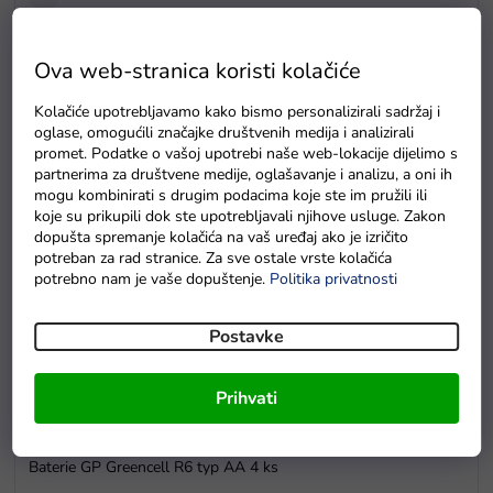
Drvene puzzle s brojevima magnetna šipka i ribice
Ova web-stranica koristi kolačiće
Na zalihama
Kolačiće upotrebljavamo kako bismo personalizirali sadržaj i
oglase, omogućili značajke društvenih medija i analizirali
promet. Podatke o vašoj upotrebi naše web-lokacije dijelimo s
partnerima za društvene medije, oglašavanje i analizu, a oni ih
mogu kombinirati s drugim podacima koje ste im pružili ili
koje su prikupili dok ste upotrebljavali njihove usluge. Zakon
dopušta spremanje kolačića na vaš uređaj ako je izričito
potreban za rad stranice. Za sve ostale vrste kolačića
potrebno nam je vaše dopuštenje.
Politika privatnosti
Postavke
Prihvati
Baterie GP Greencell R6 typ AA 4 ks