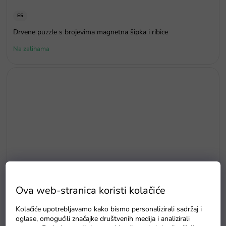
E5
Drvene puzzle s brojevima magnetna šipka i ribice
Na zalihama
Ova web-stranica koristi kolačiće
Kolačiće upotrebljavamo kako bismo personalizirali sadržaj i
oglase, omogućili značajke društvenih medija i analizirali