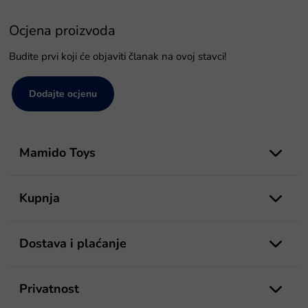
Ocjena proizvoda
Budite prvi koji će objaviti članak na ovoj stavci!
Dodajte ocjenu
P
o
Mamido Toys
d
n
o
Kupnja
ž
j
e
Dostava i plaćanje
Privatnost