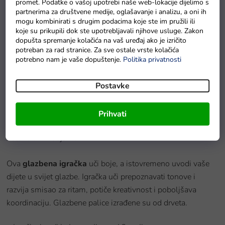
promet. Podatke o vašoj upotrebi naše web-lokacije dijelimo s
Velká sada dřevěných hudebních nástrojů
partnerima za društvene medije, oglašavanje i analizu, a oni ih
mogu kombinirati s drugim podacima koje ste im pružili ili
Na zalihi - dostava do 6 dana.
koje su prikupili dok ste upotrebljavali njihove usluge. Zakon
dopušta spremanje kolačića na vaš uređaj ako je izričito
potreban za rad stranice. Za sve ostale vrste kolačića
potrebno nam je vaše dopuštenje.
Politika privatnosti
Detaljan opis proizvoda
Predivno šareni i detaljno izrađen
drveni cimbal
bit će
Postavke
savršena igračka
za sve male glazbenike. Cimbal je izrađen
od materijala sigurnih za djecu. Drvena baza instrumenta
Prihvati
nema oštrih rubova, a metalni činele obojene su sigurnim i
netoksičnim bojama.
Ova
glazbena igračka
uči boje, a istovremeno uvodi vaše
dijete u svijet glazbe. Igračka uči prepoznavati tonove i
razvija smisao za ritam, potiče kreativnost i poboljšava
koordinaciju. Glazbene palice izrađene su od drveta.