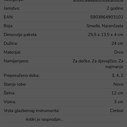
Jamstvo
:
2 godine
EAN
:
5903864903102
Boja
:
Smeđa, Narančasta
Dimenzije paketa
:
25,5 x 13,5 x 4 cm
Dužina
:
24 cm
Materijal
:
Drvo
Namijenjeno
:
Za dečke, Za djevojčice, Za
najmanje
Preporučeno doba
:
3, 4, 2
Stanje robe
:
Novo
Širina
:
12 cm
Visina
:
3 cm
Vrsta glazbenog instrumenta
:
Cimbal
Artikl je rasprodan…