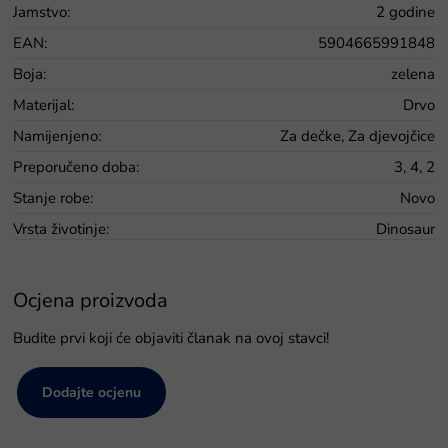
Jamstvo
:
2 godine
EAN
:
5904665991848
Boja
:
zelena
Materijal
:
Drvo
Namijenjeno
:
Za dečke, Za djevojčice
Preporučeno doba
:
3, 4, 2
Stanje robe
:
Novo
Vrsta životinje
:
Dinosaur
Ocjena proizvoda
Budite prvi koji će objaviti članak na ovoj stavci!
Dodajte ocjenu