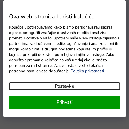
Ova web-stranica koristi kolačiće
Kolačiće upotrebljavamo kako bismo personalizirali sadržaj i
E5
oglase, omogućili značajke društvenih medija i analizirali
Drvene puzzle s brojevima magnetna šipka i ribice
promet. Podatke o vašoj upotrebi naše web-lokacije dijelimo s
partnerima za društvene medije, oglašavanje i analizu, a oni ih
Na zalihama
mogu kombinirati s drugim podacima koje ste im pružili ili
koje su prikupili dok ste upotrebljavali njihove usluge. Zakon
dopušta spremanje kolačića na vaš uređaj ako je izričito
potreban za rad stranice. Za sve ostale vrste kolačića
potrebno nam je vaše dopuštenje.
Politika privatnosti
Postavke
Prihvati