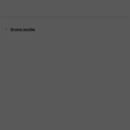
Preskoči
na
sadržaj
Drvene igračke