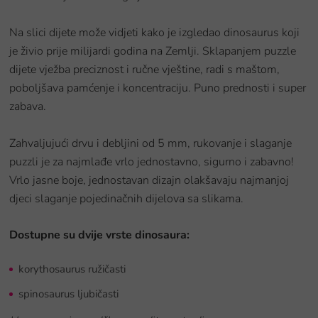
Na slici dijete može vidjeti kako je izgledao dinosaurus koji
je živio prije milijardi godina na Zemlji. Sklapanjem puzzle
dijete vježba preciznost i ručne vještine, radi s maštom,
poboljšava pamćenje i koncentraciju. Puno prednosti i super
zabava.
Zahvaljujući drvu i debljini od 5 mm, rukovanje i slaganje
puzzli je za najmlađe vrlo jednostavno, sigurno i zabavno!
Vrlo jasne boje, jednostavan dizajn olakšavaju najmanjoj
djeci slaganje pojedinačnih dijelova sa slikama.
Dostupne su dvije vrste dinosaura:
korythosaurus ružičasti
spinosaurus ljubičasti