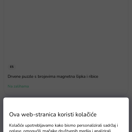
E5
Drvene puzzle s brojevima magnetna šipka i ribice
Na zalihama
Ova web-stranica koristi kolačiće
Kolačiće upotrebljavamo kako bismo personalizirali sadržaj i
oglase, omogućili značajke društvenih medija i analizirali