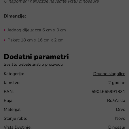
U napomeni narudžbe navedite vrstu dinosaura.
Dimenzije:
Jednog dijela: cca 6 cm x 3 cm
Paket: 18 cm x 16 cm x 2 cm
Dodatni parametri
Kategorija
:
Drvene slagalice
Jamstvo
:
2 godine
EAN
:
5904665991831
Boja
:
Ružičasta
Materijal
:
Drvo
Stanje robe
:
Novo
Vrsta životinje
:
Dinosaur