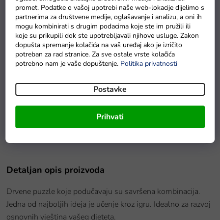
promet. Podatke o vašoj upotrebi naše web-lokacije dijelimo s
partnerima za društvene medije, oglašavanje i analizu, a oni ih
mogu kombinirati s drugim podacima koje ste im pružili ili
koje su prikupili dok ste upotrebljavali njihove usluge. Zakon
dopušta spremanje kolačića na vaš uređaj ako je izričito
potreban za rad stranice. Za sve ostale vrste kolačića
potrebno nam je vaše dopuštenje.
Politika privatnosti
Postavke
u redu
PlanToys Lav
Prihvati
U roku od 7 radnih dana
Detaljan opis proizvoda
Drvene puzzle koje podučavaju su savršena kombinacija.
Jedna od najboljih ideja je učenje kroz igru. Idealno za razvoj
osnovnih vještina vašeg djeteta.