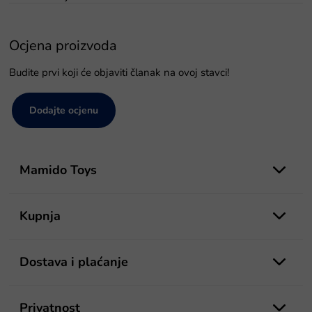
Ocjena proizvoda
Budite prvi koji će objaviti članak na ovoj stavci!
Dodajte ocjenu
P
o
Mamido Toys
d
n
o
Kupnja
ž
j
e
Dostava i plaćanje
Privatnost