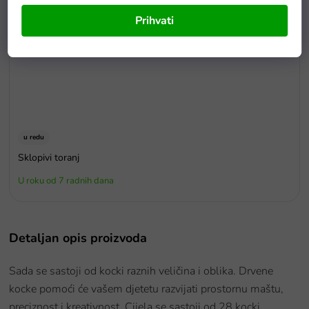
Prihvati
u redu
Sklopivi toranj
U roku od 7 radnih dana
Detaljan opis proizvoda
Sada se sastoji od kocki raznih veličina i oblika. Drvene
kocke pomoći će vašem djetetu razvijati prostornu maštu,
preciznost i kreativnost.
Cijela se sastoji od 28 kocki.