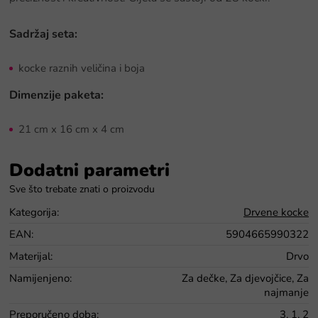
Sadržaj seta:
kocke raznih veličina i boja
Dimenzije paketa:
21 cm x 16 cm x 4 cm
Dodatni parametri
Kategorija
:
Drvene kocke
EAN
:
5904665990322
Materijal
:
Drvo
Namijenjeno
:
Za dečke, Za djevojčice, Za
najmanje
Preporučeno doba
:
3, 1, 2