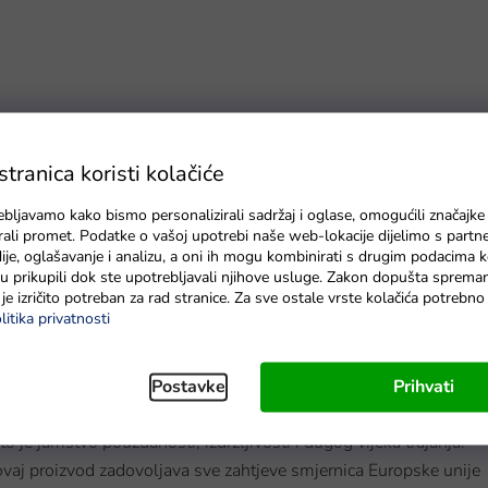
ranica koristi kolačiće
i istovremeno ispuniti sve vaše zahtjeve uzimajući u obzir
ebljavamo kako bismo personalizirali sadržaj i oglase, omogućili značajke
eđaja koji omogućuju jednostavne prilagodbe i promjene
zirali promet. Podatke o vašoj upotrebi naše web-lokacije dijelimo s partn
ica
.
je, oglašavanje i analizu, a oni ih mogu kombinirati s drugim podacima k
e su prikupili dok ste upotrebljavali njihove usluge. Zakon dopušta sprema
je izričito potreban za rad stranice. Za sve ostale vrste kolačića potrebn
 dječje potrepštine. Također u opremi
tricikla
nalazi se blatobran
litika privatnosti
jete u udobnom položaju i eliminira opasnost od pada djeteta sa
Postavke
Prihvati
cu od 6 mjeseci do 5 godina čija težina ne prelazi 25 kg.
što je jamstvo pouzdanosti, izdržljivosti i dugog vijeka trajanja.
a ovaj proizvod zadovoljava sve zahtjeve smjernica Europske unije