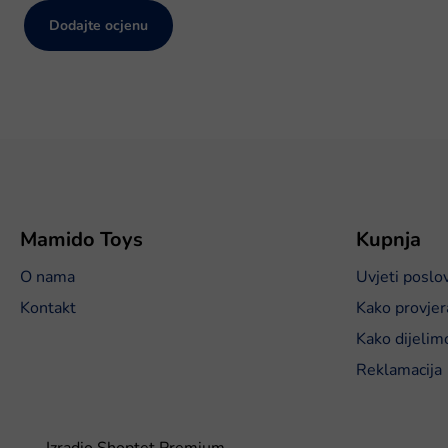
Dodajte ocjenu
P
o
d
n
o
Mamido Toys
Kupnja
ž
O nama
Uvjeti poslo
j
e
Kontakt
Kako provjer
Kako dijelim
Reklamacija
Izradio Shoptet Premium