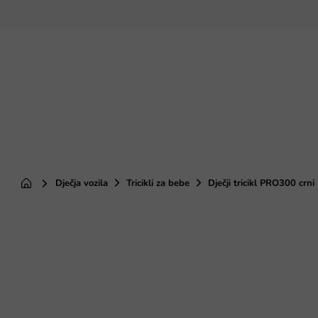
Preskoči
na
sadržaj
Dječja vozila
Tricikli za bebe
Dječji tricikl PRO300 crni
Početna