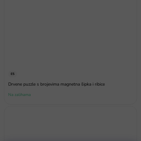
E5
Drvene puzzle s brojevima magnetna šipka i ribice
Na zalihama