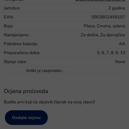
Jamstvo
:
2 godine
EAN
:
5903802459197
Boja
:
Plava, Crvena, zelena
Namijenjeno
:
Za dečke, Za djevojčice
Potrebne baterije
:
AA
Preporučeno doba
:
5, 6, 7, 8, 9, 10
Stanje robe
:
Novo
Artikl je rasprodan…
Ocjena proizvoda
Budite prvi koji će objaviti članak na ovoj stavci!
Dodajte ocjenu