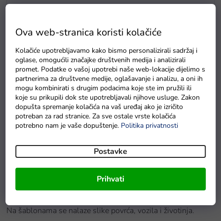
Ova web-stranica koristi kolačiće
Kolačiće upotrebljavamo kako bismo personalizirali sadržaj i
oglase, omogućili značajke društvenih medija i analizirali
promet. Podatke o vašoj upotrebi naše web-lokacije dijelimo s
partnerima za društvene medije, oglašavanje i analizu, a oni ih
mogu kombinirati s drugim podacima koje ste im pružili ili
koje su prikupili dok ste upotrebljavali njihove usluge. Zakon
Baterie GP Greencell R6 typ AA 4 ks
dopušta spremanje kolačića na vaš uređaj ako je izričito
potreban za rad stranice. Za sve ostale vrste kolačića
Na zalihama
potrebno nam je vaše dopuštenje.
Politika privatnosti
Postavke
Detaljan opis proizvoda
Prihvati
Dječji projektor za crtanje sa stolićem
s prostorom za
pohranu i projektorom koji projicira 36 slika na šablonama.
Na šablonama se nalaze slike povrća, vozila i životinja.