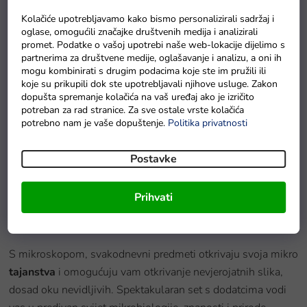
Kolačiće upotrebljavamo kako bismo personalizirali sadržaj i
oglase, omogućili značajke društvenih medija i analizirali
promet. Podatke o vašoj upotrebi naše web-lokacije dijelimo s
partnerima za društvene medije, oglašavanje i analizu, a oni ih
mogu kombinirati s drugim podacima koje ste im pružili ili
Baterie GP Greencell R6 typ AA 4 ks
koje su prikupili dok ste upotrebljavali njihove usluge. Zakon
Na zalihama
dopušta spremanje kolačića na vaš uređaj ako je izričito
potreban za rad stranice. Za sve ostale vrste kolačića
potrebno nam je vaše dopuštenje.
Politika privatnosti
Detaljan opis proizvoda
Postavke
Samo zamislite kakve će
nevarovatne
stvari otkriti s
Prihvati
mikroskopom
. Kako izgleda kukac, pero, novinski isječak,
list, vaš prst, vlas ili kristalić soli kada ih povećate?
S mikroskopom, svakodnevni predmeti otkrivaju svoja mikro
tajanstva
i omogućuju vam otkrivanje nevjerojatnih slika,
dosad oku nevidljivih. Spektakularan set s dodatcima vodi