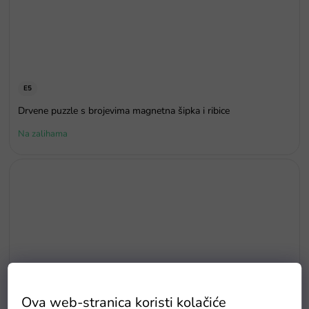
E5
Drvene puzzle s brojevima magnetna šipka i ribice
Na zalihama
Ova web-stranica koristi kolačiće