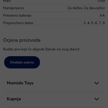
Boja
:
Žuta
Namijenjeno
:
Za dečke, Za djevojčice
Potrebne baterije
:
AA
Preporučeno doba
:
3, 4, 5, 6, 7, 8
Ocjena proizvoda
Budite prvi koji će objaviti članak na ovoj stavci!
Dodajte ocjenu
P
o
Mamido Toys
d
n
o
Kupnja
ž