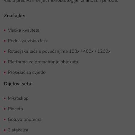
vas u predivan svijet mikrobiologije, znanosti i prirode.
Značajke:
Visoka kvaliteta
Podesiva visina leće
Rotacijska leća s povećanjima 100x / 400x / 1200x
Platforma za promatranje objekata
Prekidač za svjetlo
Dijelovi seta:
Mikroskop
Pinceta
Gotova priprema
2 stakalca