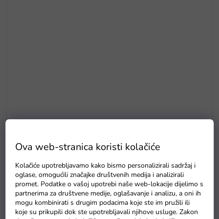
E5
Ova web-stranica koristi kolačiće
Drvene puzzle s brojevima magnetna šipka i ribice
Kolačiće upotrebljavamo kako bismo personalizirali sadržaj i
Na zalihama
oglase, omogućili značajke društvenih medija i analizirali
promet. Podatke o vašoj upotrebi naše web-lokacije dijelimo s
partnerima za društvene medije, oglašavanje i analizu, a oni ih
mogu kombinirati s drugim podacima koje ste im pružili ili
koje su prikupili dok ste upotrebljavali njihove usluge. Zakon