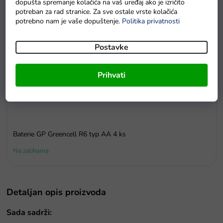
dopušta spremanje kolačića na vaš uređaj ako je izričito
potreban za rad stranice. Za sve ostale vrste kolačića
potrebno nam je vaše dopuštenje.
Politika privatnosti
Postavke
Prihvati
Baterie GP Greencell R6 typ AA 4 ks
Na zalihama
Detaljan opis proizvoda
Sada sadrži: