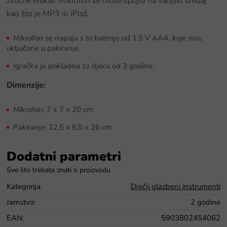
zvučne efekte. Mikrofon se može spojiti na vanjski uređaj
kao što je MP3 ili iPod.
Mikrofon se napaja s tri baterije od 1,5 V AAA, koje nisu
uključene u pakiranje.
Igračka je prikladna za djecu od 3 godine.
Dimenzije:
Mikrofon: 7 x 7 x 20 cm
Pakiranje: 12,5 x 6,5 x 26 cm
Dodatni parametri
Kategorija
:
Dječji glazbeni instrumenti
Jamstvo
:
2 godine
EAN
:
5903802454062