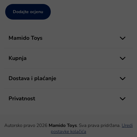
Dodajte ocjenu
P
o
Mamido Toys
d
n
o
Kupnja
ž
j
e
Dostava i plaćanje
Privatnost
Autorsko pravo 2026
Mamido Toys
. Sva prava pridržana.
Uredi
postavke kolačića