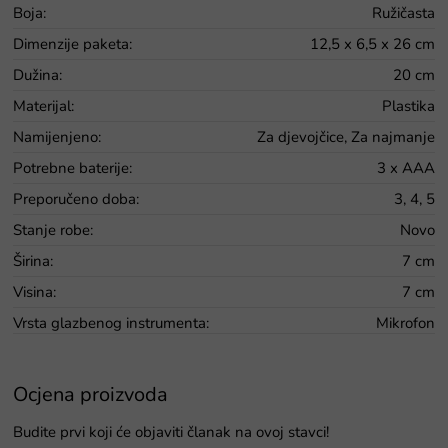
Boja
:
Ružičasta
Dimenzije paketa
:
12,5 x 6,5 x 26 cm
Dužina
:
20 cm
Materijal
:
Plastika
Namijenjeno
:
Za djevojčice, Za najmanje
Potrebne baterije
:
3 x AAA
Preporučeno doba
:
3, 4, 5
Stanje robe
:
Novo
Širina
:
7 cm
Visina
:
7 cm
Vrsta glazbenog instrumenta
:
Mikrofon
Ocjena proizvoda
Budite prvi koji će objaviti članak na ovoj stavci!