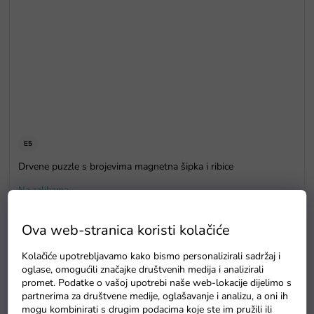
E5
Drvene puzzle s brojevima magnetna šipka i ribice
Na zalihama
Ova web-stranica koristi kolačiće
Kolačiće upotrebljavamo kako bismo personalizirali sadržaj i
oglase, omogućili značajke društvenih medija i analizirali
promet. Podatke o vašoj upotrebi naše web-lokacije dijelimo s
partnerima za društvene medije, oglašavanje i analizu, a oni ih
mogu kombinirati s drugim podacima koje ste im pružili ili