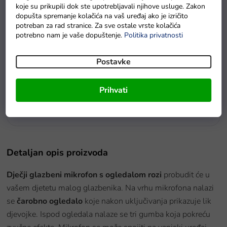
koje su prikupili dok ste upotrebljavali njihove usluge. Zakon
dopušta spremanje kolačića na vaš uređaj ako je izričito
potreban za rad stranice. Za sve ostale vrste kolačića
potrebno nam je vaše dopuštenje.
Politika privatnosti
Postavke
Prihvati
Baterie GP Greencell R03 typ AAA 4 ks
Na zalihama
Detaljan opis proizvoda
Dječji glazbeni mikrofon s ogledalom rozi
probudit će u
vašem djetetu malog glazbenika. Na vrhu mikrofona nalazi
se
čarobno ogledalo
koje nakon uključivanja prikazuje lik
djevojke. Ispod ogledala nalaze se tri gumba koja pokreću