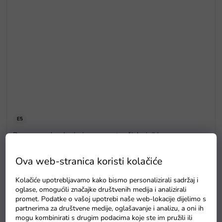
E5
Drvene puzzle s brojevima magnetna šipka i ribice
Na zalihama
Ova web-stranica koristi kolačiće
Kolačiće upotrebljavamo kako bismo personalizirali sadržaj i
oglase, omogućili značajke društvenih medija i analizirali
promet. Podatke o vašoj upotrebi naše web-lokacije dijelimo s
partnerima za društvene medije, oglašavanje i analizu, a oni ih
mogu kombinirati s drugim podacima koje ste im pružili ili