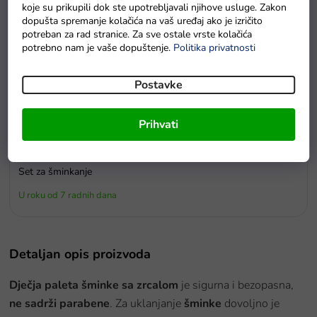
koje su prikupili dok ste upotrebljavali njihove usluge. Zakon
dopušta spremanje kolačića na vaš uređaj ako je izričito
potreban za rad stranice. Za sve ostale vrste kolačića
potrebno nam je vaše dopuštenje.
Politika privatnosti
Postavke
Prihvati
u redu
Set za šminkanje
U roku od 7 radnih dana
Detaljan opis proizvoda
Dječja paleta šminke sa zrcalom
je sigurna i bezopasna,
ne sadrži parabene
. Za uklanjanje
šminke
dovoljno je