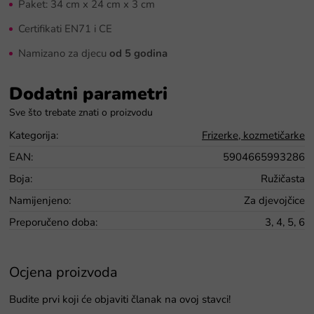
Paket: 34 cm x 24 cm x 3 cm
Certifikati EN71 i CE
Namizano za djecu
od 5 godina
Dodatni parametri
Kategorija
:
Frizerke, kozmetičarke
EAN
:
5904665993286
Boja
:
Ružičasta
Namijenjeno
:
Za djevojčice
Preporučeno doba
:
3, 4, 5, 6
Ocjena proizvoda
Budite prvi koji će objaviti članak na ovoj stavci!