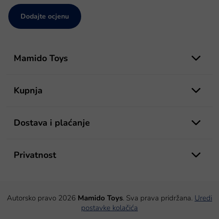
Dodajte ocjenu
P
o
Mamido Toys
d
n
o
Kupnja
ž
j
e
Dostava i plaćanje
Privatnost
Autorsko pravo 2026
Mamido Toys
. Sva prava pridržana.
Uredi
postavke kolačića