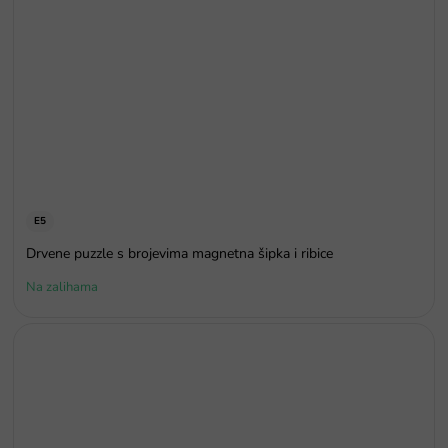
E5
Drvene puzzle s brojevima magnetna šipka i ribice
Na zalihama