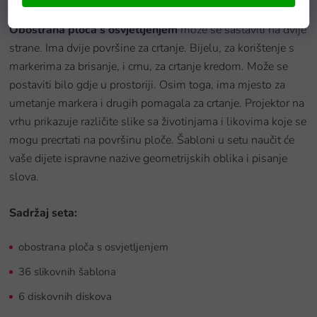
Obostrana ploča s osvjetljenjem
može se sastaviti na dvije
strane. Ima dvije površine za crtanje. Bijelu, za korištenje s
markerima za brisanje, i crnu, za crtanje kredom. Može se
postaviti bilo gdje u prostoriji. Osim toga, ima mjesto za
umetanje markera i drugih pomagala za crtanje. Projektor na
vrhu prikazuje različite slike sa životinjama i likovima koje se
mogu precrtati na površinu ploče. Šabloni u setu naučit će
vaše dijete ispravne nazive geometrijskih oblika i pisanje
slova.
Sadržaj seta:
obostrana ploča s osvjetljenjem
36 slikovnih šablona
6 diskovnih diskova