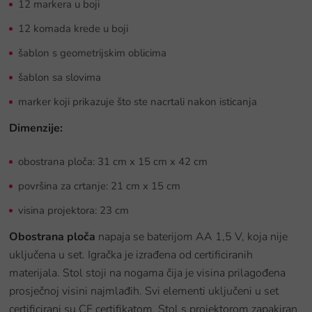
12 markera u boji
12 komada krede u boji
šablon s geometrijskim oblicima
šablon sa slovima
marker koji prikazuje što ste nacrtali nakon isticanja
Dimenzije:
obostrana ploča: 31 cm x 15 cm x 42 cm
površina za crtanje: 21 cm x 15 cm
visina projektora: 23 cm
Obostrana ploča
napaja se baterijom AA 1,5 V, koja nije
uključena u set. Igračka je izrađena od certificiranih
materijala. Stol stoji na nogama čija je visina prilagođena
prosječnoj visini najmlađih. Svi elementi uključeni u set
certificirani su CE certifikatom. Stol s projektorom zapakiran