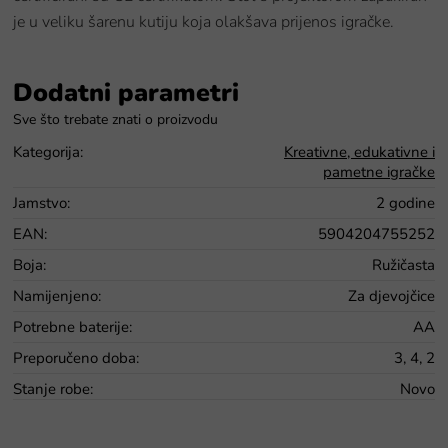
je u veliku šarenu kutiju koja olakšava prijenos igračke.
Dodatni parametri
Kategorija
:
Kreativne, edukativne i
pametne igračke
Jamstvo
:
2 godine
EAN
:
5904204755252
Boja
:
Ružičasta
Namijenjeno
:
Za djevojčice
Potrebne baterije
:
AA
Preporučeno doba
:
3, 4, 2
Stanje robe
:
Novo