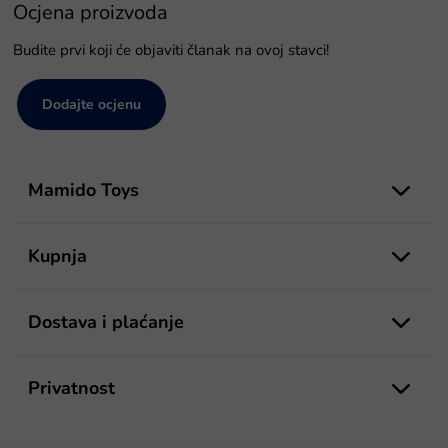
Ocjena proizvoda
Budite prvi koji će objaviti članak na ovoj stavci!
Dodajte ocjenu
P
o
Mamido Toys
d
n
o
Kupnja
ž
j
e
Dostava i plaćanje
Privatnost