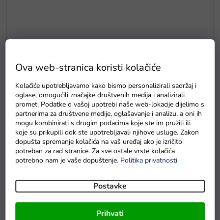
Ova web-stranica koristi kolačiće
Kolačiće upotrebljavamo kako bismo personalizirali sadržaj i
oglase, omogućili značajke društvenih medija i analizirali
Baterie GP Greencell R6 typ AA 4 ks
promet. Podatke o vašoj upotrebi naše web-lokacije dijelimo s
partnerima za društvene medije, oglašavanje i analizu, a oni ih
Na zalihama
mogu kombinirati s drugim podacima koje ste im pružili ili
koje su prikupili dok ste upotrebljavali njihove usluge. Zakon
dopušta spremanje kolačića na vaš uređaj ako je izričito
potreban za rad stranice. Za sve ostale vrste kolačića
Detaljan opis proizvoda
potrebno nam je vaše dopuštenje.
Politika privatnosti
Obostrana ploča s osvjetljenjem
i markerima donijet će
Postavke
radost svakom djetetu koje voli crtati. Razvijat će maštu,
koordinaciju ruke i preciznost. Crtanje na ploči imat će vrlo
Prihvati
pozitivan utjecaj na razvoj vašeg djeteta.