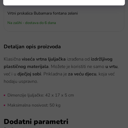
Vrtni prskalica Bubamara fontana zeleni
Na zalihi - dostava do 6 dana
Detaljan opis proizvoda
Klasična
viseća vrtna ljuljačka
izrađena od
izdržljivog
plastičnog materijala
. Možete je koristiti ne samo
u vrtu
,
već i u
dječjoj sobi
. Prikladna je
za veću djecu
, koja već
hodaju uspravno.
Dimenzije ljuljačke: 42 x 17 x 5 cm
Maksimalna nosivost: 50 kg
Dodatni parametri