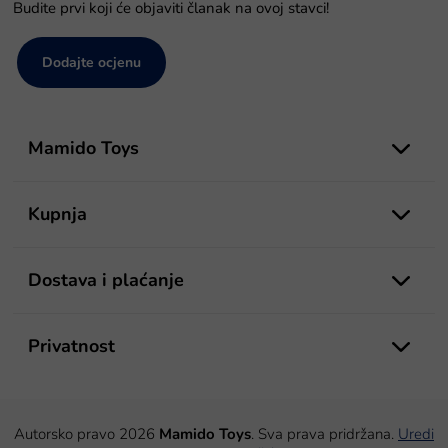
Budite prvi koji će objaviti članak na ovoj stavci!
Dodajte ocjenu
P
o
Mamido Toys
d
n
o
Kupnja
ž
j
e
Dostava i plaćanje
Privatnost
Autorsko pravo 2026
Mamido Toys
. Sva prava pridržana.
Uredi