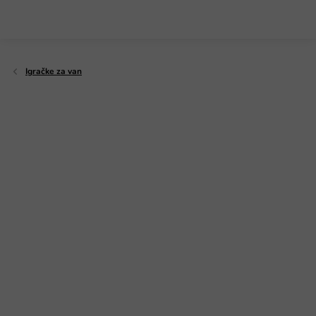
Preskoči
na
sadržaj
Igračke za van