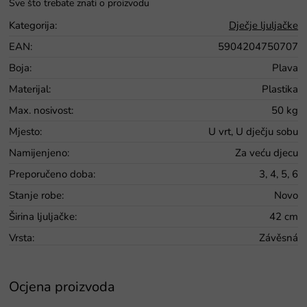
Kategorija
:
Dječje ljuljačke
EAN
:
5904204750707
Boja
:
Plava
Materijal
:
Plastika
Max. nosivost
:
50 kg
Mjesto
:
U vrt, U dječju sobu
Namijenjeno
:
Za veću djecu
Preporučeno doba
:
3, 4, 5, 6
Stanje robe
:
Novo
Širina ljuljačke
:
42 cm
Vrsta
:
Závěsná
Ocjena proizvoda