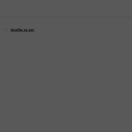
Preskoči
na
sadržaj
Igračke za van