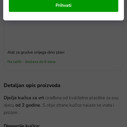
Prihvati
Alat za grudve snijega dino plavi
Na zalihi - dostava do 6 dana
Detaljan opis proizvoda
Dječja kućica za vrt
izrađena od kvalitetne plastike za svu
djecu
od 2 godine
. S obje strane kućice nalaze se vrata i
prozori.
Dimenzije kućice: