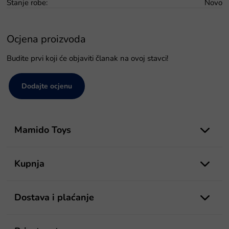
Stanje robe
:
Novo
Ocjena proizvoda
Budite prvi koji će objaviti članak na ovoj stavci!
Dodajte ocjenu
P
o
Mamido Toys
d
n
o
Kupnja
ž
j
e
Dostava i plaćanje