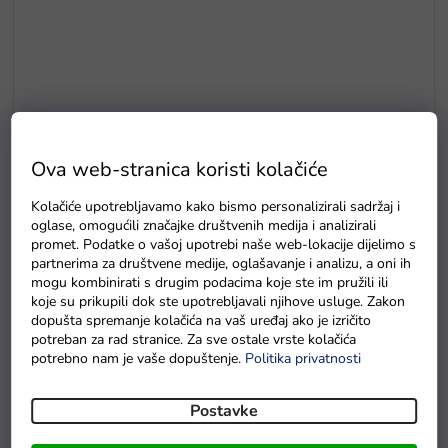
Ova web-stranica koristi kolačiće
Kolačiće upotrebljavamo kako bismo personalizirali sadržaj i
E5
oglase, omogućili značajke društvenih medija i analizirali
Drvene puzzle s brojevima magnetna šipka i ribice
promet. Podatke o vašoj upotrebi naše web-lokacije dijelimo s
partnerima za društvene medije, oglašavanje i analizu, a oni ih
Na zalihama
mogu kombinirati s drugim podacima koje ste im pružili ili
koje su prikupili dok ste upotrebljavali njihove usluge. Zakon
dopušta spremanje kolačića na vaš uređaj ako je izričito
potreban za rad stranice. Za sve ostale vrste kolačića
potrebno nam je vaše dopuštenje.
Politika privatnosti
Postavke