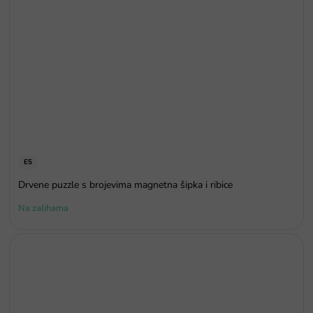
E5
Drvene puzzle s brojevima magnetna šipka i ribice
Na zalihama