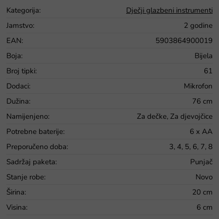
Kategorija
:
Dječji glazbeni instrumenti
Jamstvo
:
2 godine
EAN
:
5903864900019
Boja
:
Bijela
Broj tipki
:
61
Dodaci
:
Mikrofon
Dužina
:
76 cm
Namijenjeno
:
Za dečke, Za djevojčice
Potrebne baterije
:
6 x AA
Preporučeno doba
:
3, 4, 5, 6, 7, 8
Sadržaj paketa
:
Punjač
Stanje robe
:
Novo
Širina
:
20 cm
Visina
:
6 cm