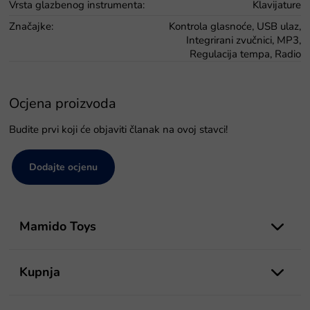
Vrsta glazbenog instrumenta
:
Klavijature
Značajke
:
Kontrola glasnoće, USB ulaz,
Integrirani zvučnici, MP3,
Regulacija tempa, Radio
Ocjena proizvoda
Budite prvi koji će objaviti članak na ovoj stavci!
Dodajte ocjenu
P
o
Mamido Toys
d
n
o
Kupnja
ž
j