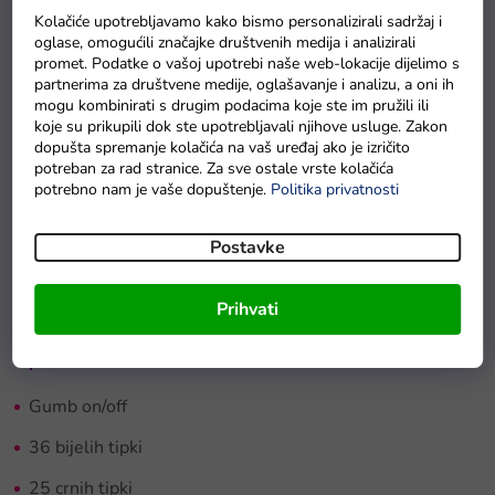
različite ritmove. Dodatna vrhunska značajka klavijature je
Kolačiće upotrebljavamo kako bismo personalizirali sadržaj i
mikrofon
i 2 snažna
zvučnika
. Igračka je prikladna za svu
oglase, omogućili značajke društvenih medija i analizirali
djecu stariju od 5 godina.
promet. Podatke o vašoj upotrebi naše web-lokacije dijelimo s
partnerima za društvene medije, oglašavanje i analizu, a oni ih
mogu kombinirati s drugim podacima koje ste im pružili ili
Velika
dječja klavijatura XXL
:
koje su prikupili dok ste upotrebljavali njihove usluge. Zakon
dopušta spremanje kolačića na vaš uređaj ako je izričito
Mikrofon
potreban za rad stranice. Za sve ostale vrste kolačića
potrebno nam je vaše dopuštenje.
Politika privatnosti
Izvor napajanja
USB
Postavke
Radio
Prihvati
61 tipka
Oprema:
Gumb on/off
36 bijelih tipki
25 crnih tipki