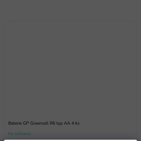
Baterie GP Greencell R6 typ AA 4 ks
Na zalihama