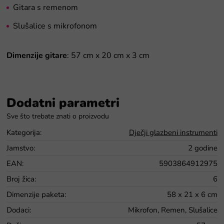
Gitara s remenom
Slušalice s mikrofonom
Dimenzije gitare
:
57 cm x 20 cm x 3 cm
Dodatni parametri
Kategorija
:
Dječji glazbeni instrumenti
Jamstvo
:
2 godine
EAN
:
5903864912975
Broj žica
:
6
Dimenzije paketa
:
58 x 21 x 6 cm
Dodaci
:
Mikrofon, Remen, Slušalice