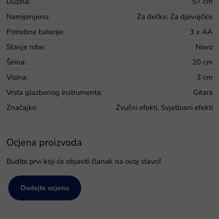
Dužina
:
57 cm
Namijenjeno
:
Za dečke, Za djevojčice
Potrebne baterije
:
3 x AA
Stanje robe
:
Novo
Širina
:
20 cm
Visina
:
3 cm
Vrsta glazbenog instrumenta
:
Gitara
Značajke
:
Zvučni efekti, Svjetlosni efekti
Ocjena proizvoda
Budite prvi koji će objaviti članak na ovoj stavci!
Dodajte ocjenu
P