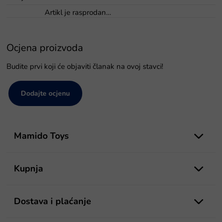
Artikl je rasprodan…
Ocjena proizvoda
Budite prvi koji će objaviti članak na ovoj stavci!
Dodajte ocjenu
P
o
Mamido Toys
d
n
o
Kupnja
ž
j
e
Dostava i plaćanje