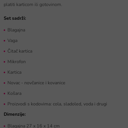
platiti karticom ili gotovinom.
Set sadrži:
Blagajna
Vaga
Čitač kartica
Mikrofon
Kartica
Novac - novčanice i kovanice
Košara
Proizvodi s kodovima: cola, sladoled, voda i drugi
Dimenzije:
Blagajna 27 x 16 x 14 cm