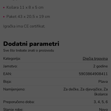
Košara 11 x 8 x 5 cm
Paket 43 x 20,5 x 19 cm
Igračka ima CE certifikat.
Dodatni parametri
Kategorija
:
Dječja trgovina
Jamstvo
:
2 godine
EAN
:
5903864908411
Boja
:
Plava
Namijenjeno
:
Za dečke, Za djevojčice, Za
školarce
Preporučeno doba
:
3, 4, 5, 6
Stanje robe
:
Novo