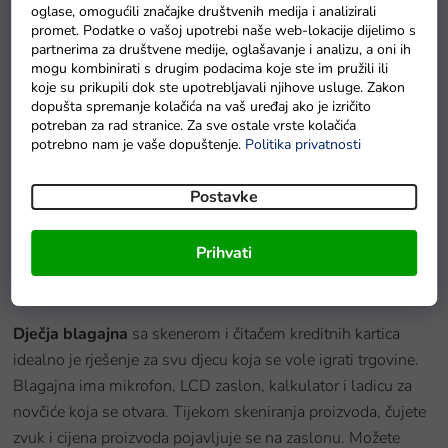
oglase, omogućili značajke društvenih medija i analizirali
promet. Podatke o vašoj upotrebi naše web-lokacije dijelimo s
partnerima za društvene medije, oglašavanje i analizu, a oni ih
mogu kombinirati s drugim podacima koje ste im pružili ili
koje su prikupili dok ste upotrebljavali njihove usluge. Zakon
dopušta spremanje kolačića na vaš uređaj ako je izričito
potreban za rad stranice. Za sve ostale vrste kolačića
potrebno nam je vaše dopuštenje.
Politika privatnosti
Set za ratnika Mač i štit od EVA pjene
Postavke
Na zalihi - dostava do 6 dana
Prihvati
Detaljan opis proizvoda
Dječja blagajna
sa skenerom i čitačem kreditnih kartica
idealno je rješenje za svu djecu koja se vole igrati trgovine.
Blagajna ima mikrofon, LCD zaslon, kalkulator i ladicu za
novčiće koja se otvara. Tijekom skeniranja proizvoda, čujete
zvuk i cijena proizvoda pojavljuje se na zaslonu. Možete