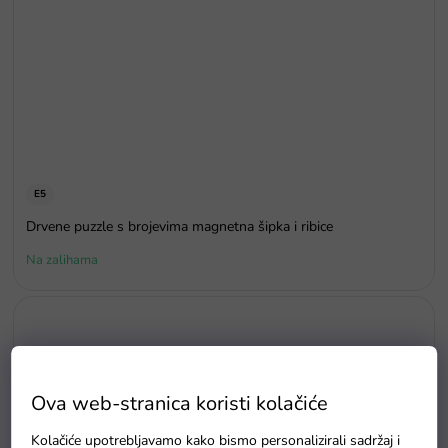
E5
Drvene puzzle s brojevima magnetna šipka i ribice
Na zalihama
Ova web-stranica koristi kolačiće
Kolačiće upotrebljavamo kako bismo personalizirali sadržaj i