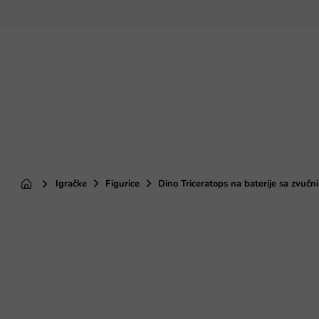
Preskoči
na
sadržaj
Igračke
Figurice
Dino Triceratops na baterije sa zvučni
Početna