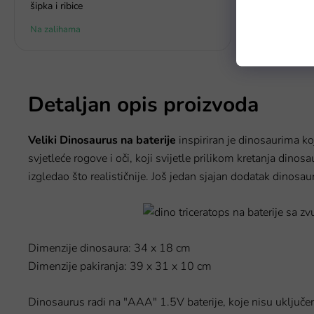
šipka i ribice
Na zalihama
Na zalihama
Detaljan opis proizvoda
Veliki Dinosaurus na baterije
inspiriran je dinosaurima ko
svjetleće rogove i oči, koji svijetle prilikom kretanja dinosa
izgledao što realističnije. Još jedan sjajan dodatak dinosaur
Dimenzije dinosaura: 34 x 18 cm
Dimenzije pakiranja: 39 x 31 x 10 cm
Dinosaurus radi na "AAA" 1.5V baterije, koje nisu uključen