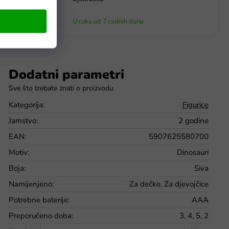
U roku od 7 radnih dana
Dodatni parametri
Kategorija
:
Figurice
Jamstvo
:
2 godine
EAN
:
5907625580700
Motiv
:
Dinosauri
Boja
:
Siva
Namijenjeno
:
Za dečke, Za djevojčice
Potrebne baterije
:
AAA
Preporučeno doba
:
3, 4, 5, 2