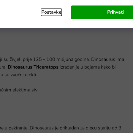
Postavke
Prihvati
U roku od 7 radnih dana
ji su živjeli prije 125 - 100 milijuna godina. Dinosaurus ima
ura.
Dinosaurus Triceratops
izrađen je u bojama kako bi
u su zvučni efekti.
e u pakiranje. Dinosaurus je prikladan za djecu stariju od 3