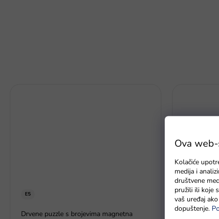
Ova web-st
Kolačiće upotr
medija i anali
društvene medi
pružili ili koj
E5
vaš uređaj ako 
dopuštenje.
Po
Baterie GP 
Drvene puzzle s brojevima magnetna