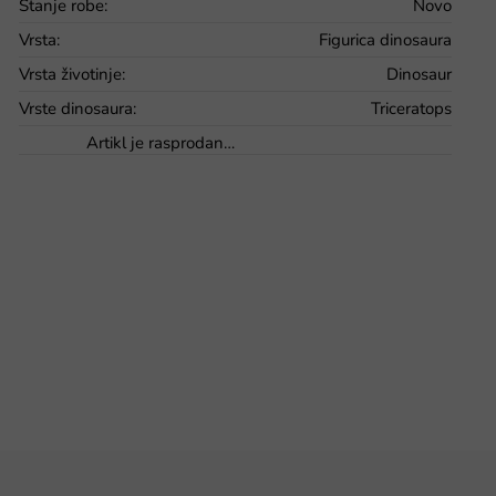
Stanje robe
:
Novo
Vrsta
:
Figurica dinosaura
Vrsta životinje
:
Dinosaur
Vrste dinosaura
:
Triceratops
Artikl je rasprodan…