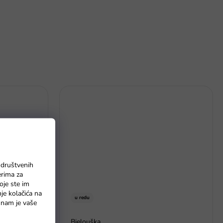
 društvenih
erima za
oje ste im
nje kolačića na
u redu
o nam je vaše
Bjelouška