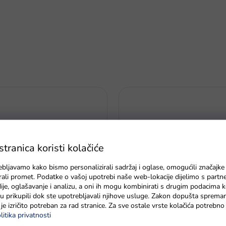
ranica koristi kolačiće
ebljavamo kako bismo personalizirali sadržaj i oglase, omogućili značajke
zirali promet. Podatke o vašoj upotrebi naše web-lokacije dijelimo s partn
je, oglašavanje i analizu, a oni ih mogu kombinirati s drugim podacima k
e su prikupili dok ste upotrebljavali njihove usluge. Zakon dopušta sprema
u redu
je izričito potreban za rad stranice. Za sve ostale vrste kolačića potrebn
litika privatnosti
Greencell R03 typ AAA 4 ks
Bradati morski pas