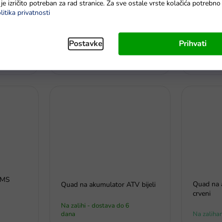
je izričito potreban za rad stranice. Za sve ostale vrste kolačića potrebn
litika privatnosti
4 bijelo-
Quad na akumulator 4x4 crni
Quad na 
Postavke
Prihvati
Na zalihi - dostava do 6
Na zalihi 
dana.
dana.
AMS
Quad na 
Quad na akumulator ATV bijeli
crveni
Na zalihi - dostava do 6
dana
Na zaliha