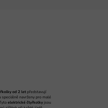
řkolky od 2 let
představují
ou speciálně navrženy pro malé
 Tyto
elektrické čtyřkolky
jsou
ý zážitek při každé jízdě.