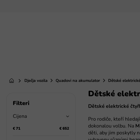
Preskoči
na
sadržaj
Dječja vozila
Quadovi na akumulator
Dětské elektrické
Početna
Dětské elektr
B
o
Dětské elektrické čtyř
č
n
Cijena
Pro rodiče, kteří hleda
a
dokonalou volbu. Na
M
t
€
71
€
652
děti, aby jim poskytly 
r
vybaveny různými bezpeč