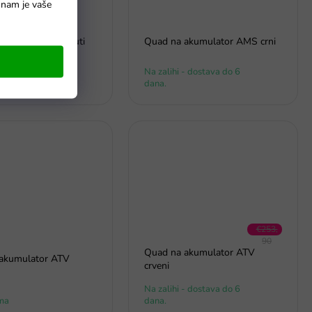
o nam je vaše
akumulator 4x4 žuti
Quad na akumulator AMS crni
- dostava do 6
Na zalihi - dostava do 6
dana.
€253,
90
Quad na akumulator ATV
–34 %
akumulator ATV
crveni
Na zalihi - dostava do 6
ma
dana.