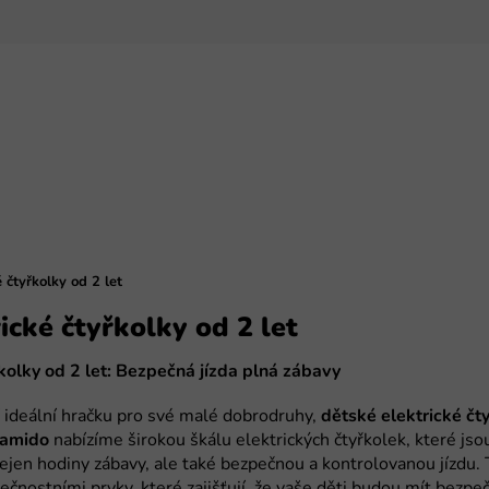
 čtyřkolky od 2 let
ické čtyřkolky od 2 let
kolky od 2 let: Bezpečná jízda plná zábavy
jí ideální hračku pro své malé dobrodruhy,
dětské elektrické čty
amido
nabízíme širokou škálu elektrických čtyřkolek, které js
nejen hodiny zábavy, ale také bezpečnou a kontrolovanou jízdu.
nostními prvky, které zajišťují, že vaše děti budou mít bezpečn