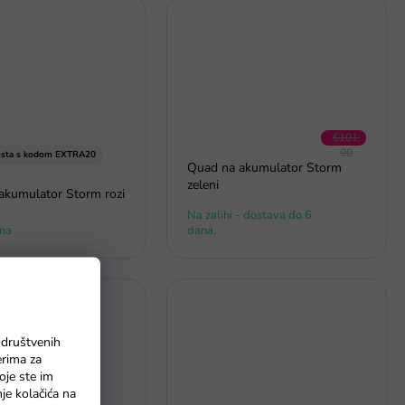
€101,
90
sta s kodom EXTRA20
Quad na akumulator Storm
–11 %
zeleni
akumulator Storm rozi
Na zalihi - dostava do 6
ma
dana.
 društvenih
erima za
oje ste im
nje kolačića na