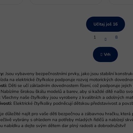
Učitaj još 16
P
1
8
a
K
g
o
i
n
n
Vrh
t
a
r
c
i
o
y:
Jsou vybaveny bezpečnostními prvky, jako jsou stabilní konstruk
j
l
a
ízda na elektrické čtyřkolce podporuje rozvoj motorických dovednos
e
sti:
Děti se učí základním dovednostem řízení, což podporuje jejich
l
Nabízíme širokou škálu modelů a barev, aby si každé dítě našlo svo
i
:
Všechny naše čtyřkolky jsou vyrobeny z kvalitních a odolných mater
s
t
vosti:
Elektrické čtyřkolky podněcují dětskou představivost a pov
a
e důležité najít pro vaše děti bezpečnou a zábavnou hračku, která 
n
ečlivě vybrány s ohledem na potřeby mladých řidičů a nabízejí skvěl
j
ou nabídku a dejte svým dětem dar plný radosti a dobrodružství!
a