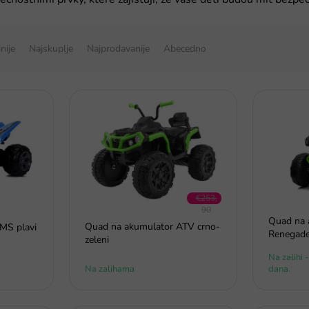
inije
Najskuplje
Najprodavanije
Abecedno
€253,
90
Quad na 
–34 %
Quad na akumulator ATV crno-
MS plavi
Renegade
zeleni
Na zalihi 
Na zalihama
dana.