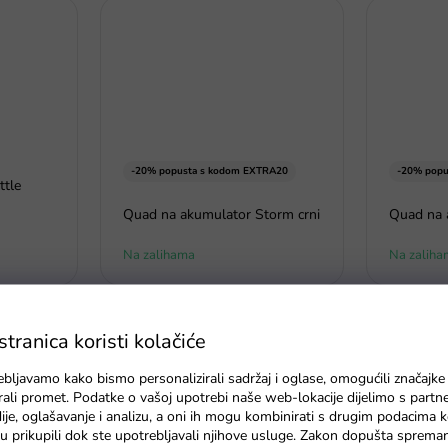
-20% popusta s kodom EXTRA20
-20% popu
ttle
Quad na akumulator Storm crni
Quad na 
Na zalihama
Na zaliha
ranica koristi kolačiće
ebljavamo kako bismo personalizirali sadržaj i oglase, omogućili značajke
zirali promet. Podatke o vašoj upotrebi naše web-lokacije dijelimo s partn
je, oglašavanje i analizu, a oni ih mogu kombinirati s drugim podacima k
e su prikupili dok ste upotrebljavali njihove usluge. Zakon dopušta sprema