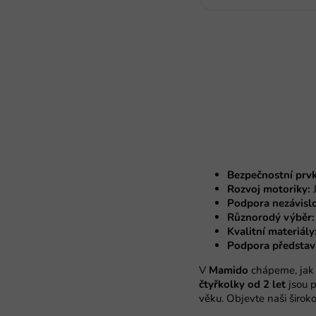
Bezpečnostní prvk
Rozvoj motoriky:
J
Podpora nezávislo
Různorodý výběr:
Kvalitní materiály
Podpora představi
V
Mamido
chápeme, jak j
čtyřkolky od 2 let
jsou p
věku. Objevte naši širok