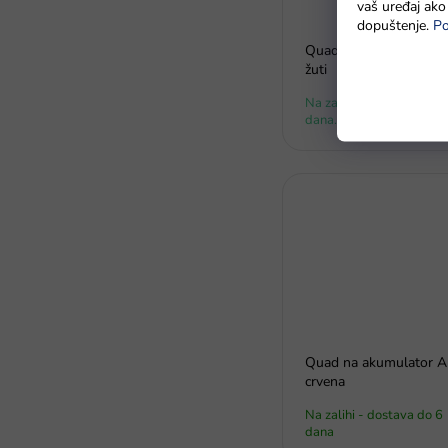
vaš uređaj ako 
dopuštenje.
Po
Quad na akumulator 4x
žuti
Na zalihi - dostava do 6
dana.
Quad na akumulator 
crvena
Na zalihi - dostava do 6
dana