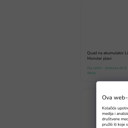
Quad na akumulator Li
Monster plavi
Na zalihi - dostava do 6
dana.
Ova web-st
Kolačiće upotr
medija i anali
društvene medi
pružili ili koj