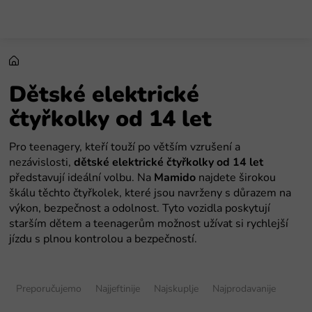
Preskoči
na
sadržaj
Dětské elektrické
čtyřkolky od 14 let
Pro teenagery, kteří touží po větším vzrušení a
nezávislosti,
dětské elektrické čtyřkolky od 14 let
představují ideální volbu. Na
Mamido
najdete širokou
škálu těchto čtyřkolek, které jsou navrženy s důrazem na
výkon, bezpečnost a odolnost. Tyto vozidla poskytují
starším dětem a teenagerům možnost užívat si rychlejší
jízdu s plnou kontrolou a bezpečností.
S
o
Preporučujemo
Najjeftinije
Najskuplje
Najprodavanije
r