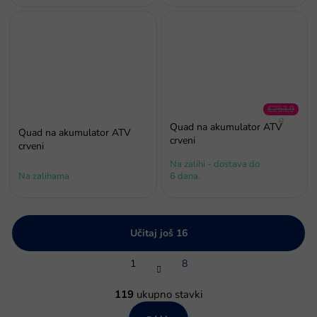
€253,9
0
Quad na akumulator ATV
Quad na akumulator ATV
–34 %
crveni
crveni
Na zalihi - dostava do
Na zalihama
6 dana.
Učitaj još 16
P
1
8
a
g
K
i
o
119
ukupno stavki
n
n
a