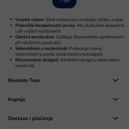
Vrh
t
c
r
i
o
j
l
a
Vysoký výkon:
Silné motory pro vzrušující zážitky z jízdy.
e
Pokročilé bezpečnostní prvky:
Aby byla jízda bezpečná
l
i při vyšších rychlostech.
i
Odolná konstrukce:
Zajišťuje dlouhodobou spolehlivost i
s
při náročném používání.
t
Sebevědomí a nezávislost:
Podporuje rozvoj
a
sebevědomí a pocitu nezávislosti u teenagerů.
n
Různorodost designů:
Atraktivní designy, které osloví
j
mladé lidi.
a
P
o
Mamido Toys
d
n
o
Kupnja
ž
j
e
Dostava i plaćanje