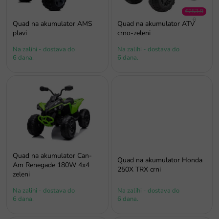
p
r
€253,9
0
o
Quad na akumulator AMS
Quad na akumulator ATV
–34 %
i
plavi
crno-zeleni
z
Na zalihi - dostava do
Na zalihi - dostava do
v
6 dana.
6 dana.
o
d
a
Quad na akumulator Can-
Quad na akumulator Honda
Am Renegade 180W 4x4
250X TRX crni
zeleni
Na zalihi - dostava do
Na zalihi - dostava do
6 dana.
6 dana.