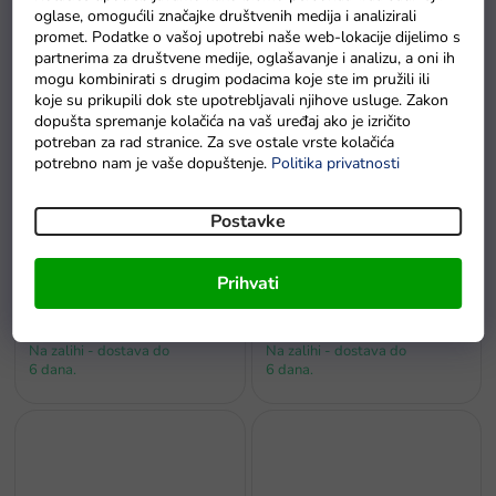
zeleni
Quad na akumulator Storm
oglase, omogućili značajke društvenih medija i analizirali
rozi
promet. Podatke o vašoj upotrebi naše web-lokacije dijelimo s
Na zalihi - dostava do
partnerima za društvene medije, oglašavanje i analizu, a oni ih
Na zalihama
6 dana.
mogu kombinirati s drugim podacima koje ste im pružili ili
koje su prikupili dok ste upotrebljavali njihove usluge. Zakon
dopušta spremanje kolačića na vaš uređaj ako je izričito
potreban za rad stranice. Za sve ostale vrste kolačića
potrebno nam je vaše dopuštenje.
Politika privatnosti
Postavke
Prihvati
Quad na akumulator 4x4
Quad na akumulator 4x4 crni
bijelo-žuti
Na zalihi - dostava do
Na zalihi - dostava do
6 dana.
6 dana.