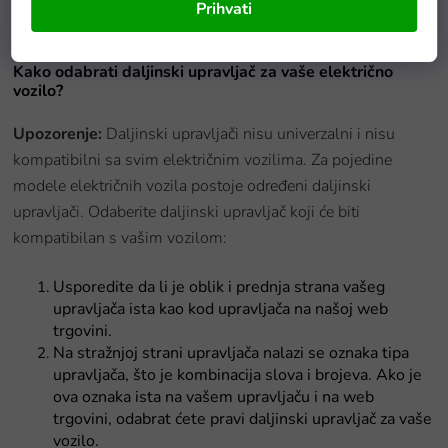
Prihvati
Detaljan opis proizvoda
Kako odabrati daljinski upravljač za vaše električno
vozilo?
Upozorenje:
Daljinski upravljači nisu univerzalni i nisu
kompatibilni sa svim električnim vozilima. Za pojedine
modele električnih vozila postoje određeni daljinski
upravljači. Odaberite daljinski upravljač koji će biti
kompatibilan s vašim vozilom:
Usporedite da li je oblik i prednja strana vašeg
upravljača ista kao kod upravljača na našoj web
trgovini.
Na stražnjoj strani upravljača nalazi se oznaka tipa
upravljača, što je kombinacija slova i brojeva. Ako je
ova oznaka ista na vašem upravljaču i na web
trgovini, odabrat ćete pravi daljinski upravljač za vaše
vozilo.