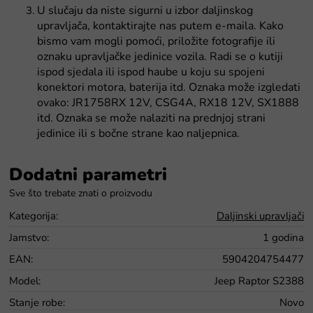
U slučaju da niste sigurni u izbor daljinskog
upravljača, kontaktirajte nas putem e-maila. Kako
bismo vam mogli pomoći, priložite fotografije ili
oznaku upravljačke jedinice vozila. Radi se o kutiji
ispod sjedala ili ispod haube u koju su spojeni
konektori motora, baterija itd. Oznaka može izgledati
ovako: JR1758RX 12V, CSG4A, RX18 12V, SX1888
itd. Oznaka se može nalaziti na prednjoj strani
jedinice ili s bočne strane kao naljepnica.
Dodatni parametri
Kategorija
:
Daljinski upravljači
Jamstvo
:
1 godina
EAN
:
5904204754477
Model
:
Jeep Raptor S2388
Stanje robe
:
Novo