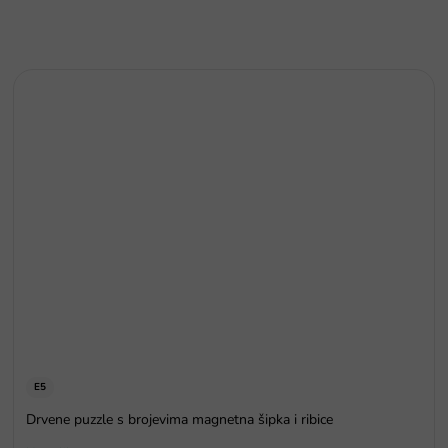
E5
Drvene puzzle s brojevima magnetna šipka i ribice