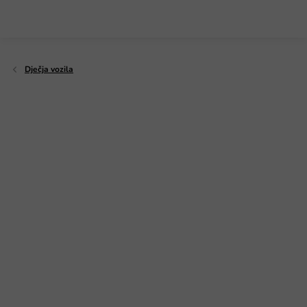
Preskoči
na
sadržaj
Dječja vozila