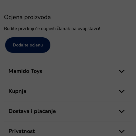
Ocjena proizvoda
Budite prvi koji će objaviti članak na ovoj stavci!
Dodajte ocjenu
P
o
Mamido Toys
d
n
o
Kupnja
ž
j
e
Dostava i plaćanje
Privatnost