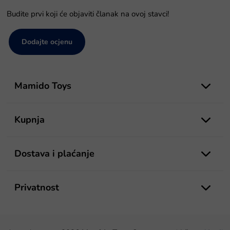
Budite prvi koji će objaviti članak na ovoj stavci!
Dodajte ocjenu
P
o
Mamido Toys
d
n
o
Kupnja
ž
j
e
Dostava i plaćanje
Privatnost