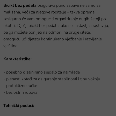
Bicikl bez pedala
osigurava puno zabave ne samo za
mališana, već i za njegove roditelje – takva oprema
zasigurno će vam omogućiti organiziranje dugih šetnji po
okolici. Dječji bicikl bez pedala lako se sastavlja i rastavlja,
pa ga možete ponijeti na odmor i na druge izlete,
omogućujući djetetu kontinuirano vježbanje i razvijanje
vještina.
Karakteristike:
- posebno dizajnirano sjedalo za najmlađe
- pjenasti kotači za osiguranje stabilnosti i tihu vožnju
- protuklizne ručke
- bez oštrih rubova
Tehnički podaci: