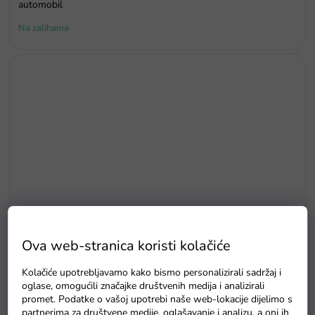
automobil
Na zalihama
Ova web-stranica koristi kolačiće
Kolačiće upotrebljavamo kako bismo personalizirali sadržaj i
Gumb za uključivanje i isključivanje auta na akumulator 24 mm
oglase, omogućili značajke društvenih medija i analizirali
4 pina
promet. Podatke o vašoj upotrebi naše web-lokacije dijelimo s
partnerima za društvene medije, oglašavanje i analizu, a oni ih