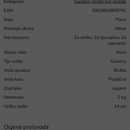
Kategorija
:
Guralice i bicikli bez pedala
EAN
:
5903864909791
Boja
:
Plava
Materijal okvira
:
Metal
Namijenjeno
:
Za dečke, Za djevojčice, Za
najmanje
Stanje robe
:
Novo
Tip vozila
:
Guralica
Vrsta guralice
:
Bicikla
Vrsta kola
:
Plastična
Značajke
:
Lagano
Hmotnost
:
2 kg
Výška sedla
:
24 cm
Ocjena proizvoda