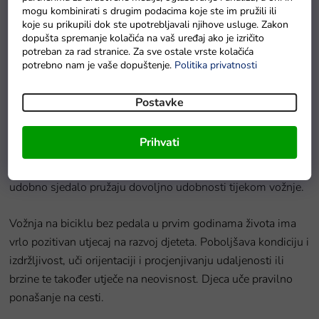
Na zalihama
mogu kombinirati s drugim podacima koje ste im pružili ili
koje su prikupili dok ste upotrebljavali njihove usluge. Zakon
dopušta spremanje kolačića na vaš uređaj ako je izričito
potreban za rad stranice. Za sve ostale vrste kolačića
Detaljan opis proizvoda
potrebno nam je vaše dopuštenje.
Politika privatnosti
Dječji bicikl bez pedala,
koji je siguran, udoban i šaren za
Postavke
dijete, na kojem će tijekom vožnje unaprijediti ravnotežu i
opću motoričku koordinaciju potrebnu za prelazak na
Prihvati
klasični bicikl. Posebno dizajnirani okvir prikladan je za djecu
od 1 godine. Veliki kotači, protuklizna upravljačka ručka i
udobno sjedalo pružaju dovoljno udobnosti tijekom vožnje.
Vožnja na biciklu bez pedala u prvim godinama života ima
vrlo pozitivan utjecaj na razvoj djeteta. Poboljšava kondiciju i
izdržljivost, uči orijentaciji i procjenjivanju udaljenosti ili
brzine te također utječe na neovisnost. Djeca uče pravilno
ponašanje na cesti.