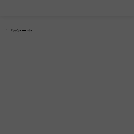
Preskoči
na
sadržaj
Dječja vozila