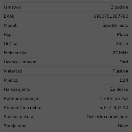
Jamstvo
:
2 godine
EAN
:
6930751307780
Model
:
Sportski auto
Boja
:
Plava
Dužina
:
34 cm
Frekvencija
:
27 MHz
Licence - marka
:
Ford
Materijal
:
Plastika
Mjerilo
:
1:14
Namijenjeno
:
Za dečke
Potrebne baterije
:
1 x 9V, 5 x AA
Preporučeno doba
:
5, 6, 7, 8, 9, 10
Sadržaj paketa
:
Daljinsko upravljanje
Stanje robe
:
Novo