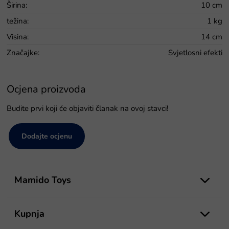
Širina
:
10 cm
težina
:
1 kg
Visina
:
14 cm
Značajke
:
Svjetlosni efekti
Ocjena proizvoda
Budite prvi koji će objaviti članak na ovoj stavci!
Dodajte ocjenu
P
o
Mamido Toys
d
n
o
Kupnja
ž