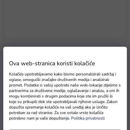
Ova web-stranica koristi kolačiće
Avion na daljinsko upravljanje RC 4D G3 bijeli plavi
Na zalihama
Kolačiće upotrebljavamo kako bismo personalizirali sadržaj i
oglase, omogućili značajke društvenih medija i analizirali
promet. Podatke o vašoj upotrebi naše web-lokacije dijelimo s
partnerima za društvene medije, oglašavanje i analizu, a oni ih
Detaljan opis proizvoda
mogu kombinirati s drugim podacima koje ste im pružili ili
koje su prikupili dok ste upotrebljavali njihove usluge. Zakon
dopušta spremanje kolačića na vaš uređaj ako je izričito
Savršeno dizajnirani
model Shelby Mustang GT500E
potreban za rad stranice. Za sve ostale vrste kolačića
dolazi iz serije edukativnih igračaka pokretanih baterijama,
potrebno nam je vaše dopuštenje.
Politika privatnosti
posebno izrađenih za djecu i odrasle koji uživaju u