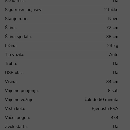
SD kartica
:
Da
Sigurnosni pojasevi
:
2 točke
Stanje robe
:
Novo
Širina
:
72 cm
Širina sjedala
:
38 cm
težina
:
23 kg
Tip vozila
:
Auto
Truba
:
Da
USB ulaz
:
Da
Visina
:
34 cm
Vrijeme punjenja
:
8 sati
Vrijeme vožnje
:
čak do 60 minuta
Vrsta kola
:
Pjenasta EVA
Vučni pogon
:
4x4
Zvuk starta
:
Da