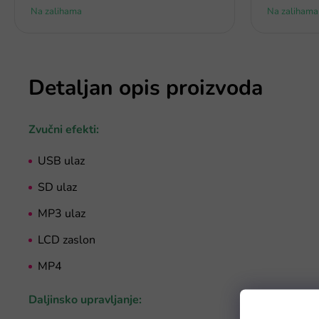
Na zalihama
Na zalihama
Detaljan opis proizvoda
Zvučni efekti:
USB ulaz
SD ulaz
MP3 ulaz
LCD zaslon
MP4
Daljinsko upravljanje: