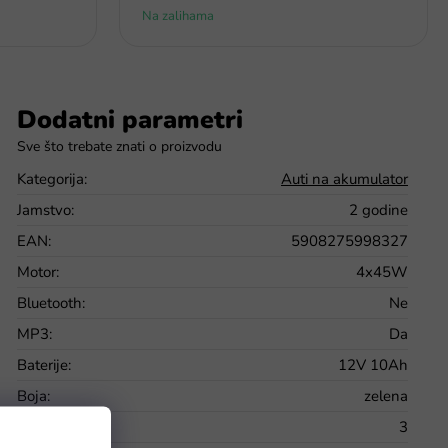
Na zalihama
Dodatni parametri
Kategorija
:
Auti na akumulator
Jamstvo
:
2 godine
EAN
:
5908275998327
Motor
:
4x45W
Bluetooth
:
Ne
MP3
:
Da
Baterije
:
12V 10Ah
Boja
:
zelena
Broj brzina
:
3