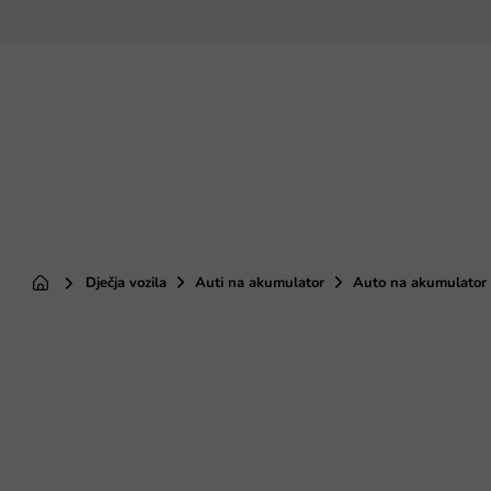
Preskoči
na
sadržaj
Dječja vozila
Auti na akumulator
Auto na akumulator
Početna