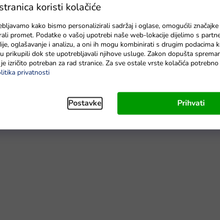
ranica koristi kolačiće
no
ebljavamo kako bismo personalizirali sadržaj i oglase, omogućili značajke
zirali promet. Podatke o vašoj upotrebi naše web-lokacije dijelimo s partn
je, oglašavanje i analizu, a oni ih mogu kombinirati s drugim podacima k
e su prikupili dok ste upotrebljavali njihove usluge. Zakon dopušta sprema
je izričito potreban za rad stranice. Za sve ostale vrste kolačića potrebn
litika privatnosti
Postavke
Prihvati