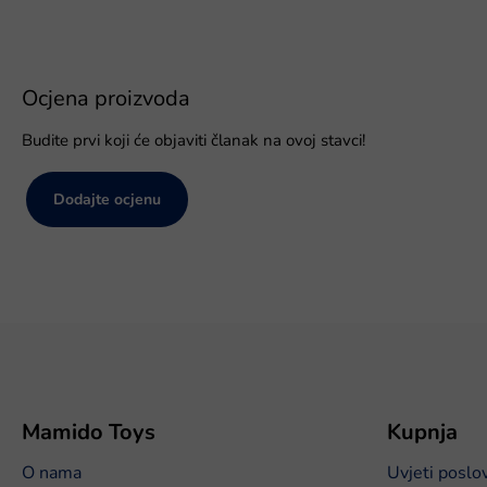
Ocjena proizvoda
Budite prvi koji će objaviti članak na ovoj stavci!
Dodajte ocjenu
P
o
d
n
o
Mamido Toys
Kupnja
ž
O nama
Uvjeti poslo
j