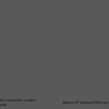
rana registarska oznaka +
Baterie GP Greencell R03 typ
vola