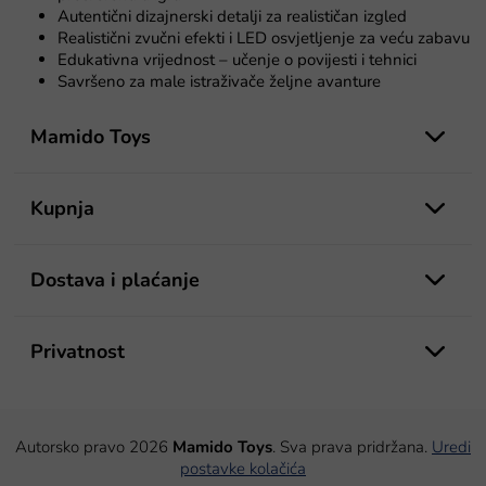
l
Autentični dizajnerski detalji za realističan izgled
e
Realistični zvučni efekti i LED osvjetljenje za veću zabavu
l
Edukativna vrijednost – učenje o povijesti i tehnici
i
Savršeno za male istraživače željne avanture
s
P
t
a
o
Mamido Toys
n
d
j
n
a
o
Kupnja
ž
j
e
Dostava i plaćanje
Privatnost
Autorsko pravo 2026
Mamido Toys
. Sva prava pridržana.
Uredi
postavke kolačića