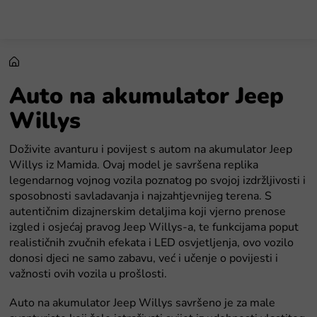
Preskoči
na
sadržaj
Auto na akumulator Jeep
Willys
Doživite avanturu i povijest s autom na akumulator Jeep
Willys iz Mamida. Ovaj model je savršena replika
legendarnog vojnog vozila poznatog po svojoj izdržljivosti i
sposobnosti savladavanja i najzahtjevnijeg terena. S
autentičnim dizajnerskim detaljima koji vjerno prenose
izgled i osjećaj pravog Jeep Willys-a, te funkcijama poput
realističnih zvučnih efekata i LED osvjetljenja, ovo vozilo
donosi djeci ne samo zabavu, već i učenje o povijesti i
važnosti ovih vozila u prošlosti.
Auto na akumulator Jeep Willys savršeno je za male