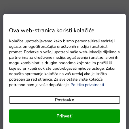
p
r
o
i
Marke
z
Ova web-stranica koristi kolačiće
v
Model
o
Kolačiće upotrebljavamo kako bismo personalizirali sadržaj i
d
Ukloni filtere
oglase, omogućili značajke društvenih medija i analizirali
a
promet. Podatke o vašoj upotrebi naše web-lokacije dijelimo s
partnerima za društvene medije, oglašavanje i analizu, a oni ih
mogu kombinirati s drugim podacima koje ste im pružili ili
P
koje su prikupili dok ste upotrebljavali njihove usluge. Zakon
o
dopušta spremanje kolačića na vaš uređaj ako je izričito
p
potreban za rad stranice. Za sve ostale vrste kolačića
i
potrebno nam je vaše dopuštenje.
Politika privatnosti
s
p
Postavke
r
€202,9
€202,9
0
0
o
Auto na akumulator Jeep
Auto na akumulator Vojni
–14 %
–18 %
i
Willys 4x4 crni
Jeep Willys 4x4 bež
Prihvati
z
Na zalihi - dostava do
Na zalihi - dostava do
v
6 dana.
6 dana.