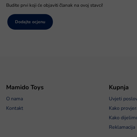
Budite prvi koji će objaviti članak na ovoj stavci!
Dodajte ocjenu
P
o
d
n
o
Mamido Toys
Kupnja
ž
O nama
Uvjeti poslo
j
e
Kontakt
Kako provjer
Kako dijelim
Reklamacija