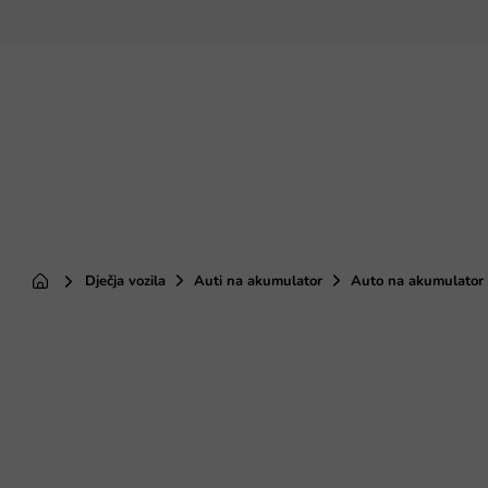
Preskoči
na
sadržaj
Dječja vozila
Auti na akumulator
Auto na akumulator 
Početna