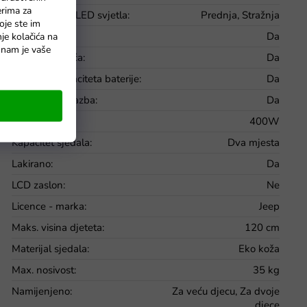
erima za
Funkcionalna LED svjetla
:
Prednja, Stražnja
oje ste im
Glatki start
:
Da
nje kolačića na
o nam je vaše
Glazbena ploča
:
Da
Indikator kapaciteta baterije
:
Da
Integrirana glazba
:
Da
Jačina motora
:
400W
Kapacitet sjedala
:
Dva mjesta
Lakirano
:
Da
LCD zaslon
:
Ne
Licence - marka
:
Jeep
Maks. visina djeteta
:
120 cm
Materijal sjedala
:
Eko koža
Max. nosivost
:
35 kg
Namijenjeno
:
Za veću djecu, Za dvoje
djece