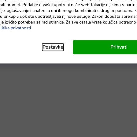
zirali promet. Podatke o vašoj upotrebi naše web-lokacije dijelimo s partn
je, oglašavanje i analizu, a oni ih mogu kombinirati s drugim podacima k
e su prikupili dok ste upotrebljavali njihove usluge. Zakon dopušta sprema
je izričito potreban za rad stranice. Za sve ostale vrste kolačića potrebn
litika privatnosti
Postavke
Prihvati