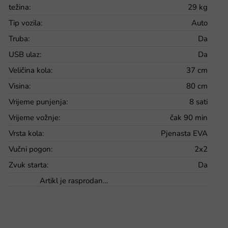
težina
:
29 kg
Tip vozila
:
Auto
Truba
:
Da
USB ulaz
:
Da
Veličina kola
:
37 cm
Visina
:
80 cm
Vrijeme punjenja
:
8 sati
Vrijeme vožnje
:
čak 90 min
Vrsta kola
:
Pjenasta EVA
Vučni pogon
:
2x2
Zvuk starta
:
Da
Artikl je rasprodan…