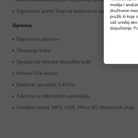
medija i anali
Sigurnosni gumb Stop na daljinskom upravljaču
društvene medi
pružili ili koj
vaš uređaj ako 
Oprema:
dopuštenje.
Po
Sigurnosni pojasevi
Otvaranje vrata
Sjedalo od mekane ekološke kože
Mekani EVA kotači
Daljinski upravljač 2,4GHz
3 brzine na daljinskom upravljaču
Glazbeni panel: MP3, USB, Mikro SD, Bluetooth ulazi