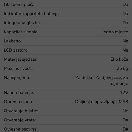
Glazbena ploča
:
Da
Indikator kapaciteta baterije
:
Da
Integrirana glazba
:
Da
Kapacitet sjedala
:
Jedno mjesto
Lakirano
:
Ne
LCD zaslon
:
Ne
Materijal sjedala
:
Eko koža
Max. nosivost
:
25 kg
Namijenjeno
:
Za dečke, Za djevojčice, Za
najmanje
Napon baterije
:
12V
Oprema u autu
:
Daljinsko upravljanje, MP3
Otvaranje haube
:
Ne
Otvaranje vrata
:
Da
Ovjesna osovina
:
Da