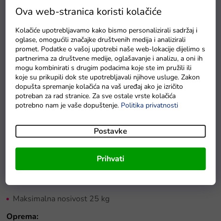
Ova web-stranica koristi kolačiće
Baterija 12V 4,5Ah
Kolačiće upotrebljavamo kako bismo personalizirali sadržaj i
Daljinski upravljač 2,4GHz
oglase, omogućili značajke društvenih medija i analizirali
promet. Podatke o vašoj upotrebi naše web-lokacije dijelimo s
Kotači 23 x 7,5 cm
partnerima za društvene medije, oglašavanje i analizu, a oni ih
mogu kombinirati s drugim podacima koje ste im pružili ili
Amortizeri 2x
koje su prikupili dok ste upotrebljavali njihove usluge. Zakon
dopušta spremanje kolačića na vaš uređaj ako je izričito
Mjenjač naprijed i unatrag
potreban za rad stranice. Za sve ostale vrste kolačića
potrebno nam je vaše dopuštenje.
Politika privatnosti
Sjedalo 34 x 19 x 24 cm
Duljina vozila 108 cm
Postavke
Širina vozila 67 cm
Prihvati
Visina vozila 48 cm
Težina vozila 13 kg
Maksimalna nosivost 25 kg
Oprema: