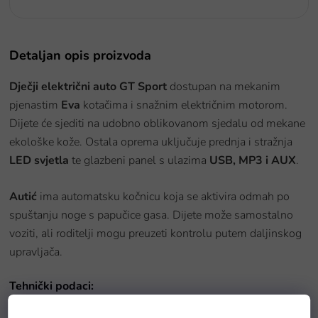
Detaljan opis proizvoda
Dječji električni auto GT Sport
dostupan na mekanim
pjenastim
Eva
kotačima i snažnim električnim motorom.
Dijete će sjediti na udobno oblikovanom sjedalu od mekane
ekološke kože. Ostala oprema uključuje prednja i stražnja
LED svjetla
te glazbeni panel s ulazima
USB, MP3 i AUX
.
Autić
ima automatsku kočnicu koja se aktivira odmah po
spuštanju noge s papučice gasa. Dijete može samostalno
voziti, ali roditelji mogu preuzeti kontrolu putem daljinskog
upravljača.
Tehnički podaci:
Motor 2x RS380-12V / 6000RPM