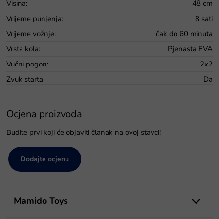
Visina
:
48 cm
Vrijeme punjenja
:
8 sati
Vrijeme vožnje
:
čak do 60 minuta
Vrsta kola
:
Pjenasta EVA
Vučni pogon
:
2x2
Zvuk starta
:
Da
Ocjena proizvoda
Budite prvi koji će objaviti članak na ovoj stavci!
Dodajte ocjenu
P
o
Mamido Toys
d