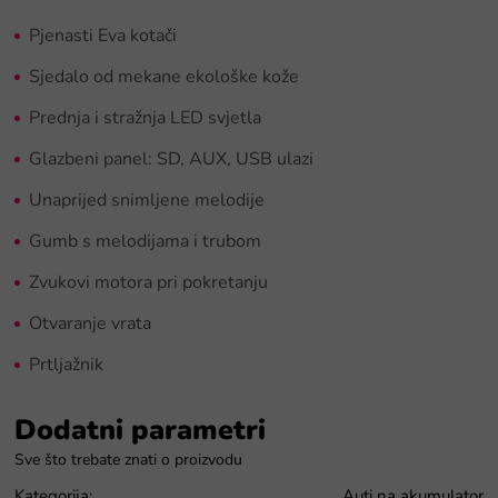
Pjenasti Eva kotači
Sjedalo od mekane ekološke kože
Prednja i stražnja LED svjetla
Glazbeni panel: SD, AUX, USB ulazi
Unaprijed snimljene melodije
Gumb s melodijama i trubom
Zvukovi motora pri pokretanju
Otvaranje vrata
Prtljažnik
Dodatni parametri
Kategorija
:
Auti na akumulator