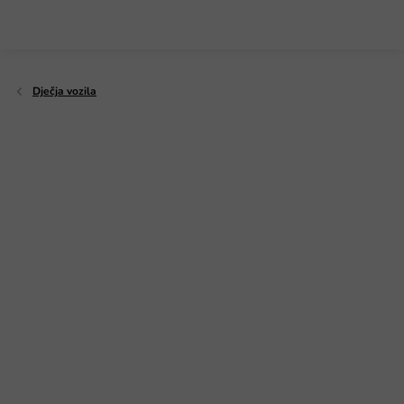
Preskoči
na
sadržaj
Dječja vozila