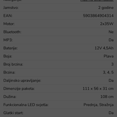
Jamstvo
:
2 godine
EAN
:
5903864904314
Motor
:
2x35W
Bluetooth
:
Ne
MP3
:
Da
Baterije
:
12V 4,5Ah
Boja
:
Plava
Broj brzina
:
3
Brzina
:
3, 4, 5
Daljinsko upravljanje
:
Da
Dimenzije paketa
:
111 x 56 x 31 cm
Dužina
:
108 cm
Funkcionalna LED svjetla
:
Prednja, Stražnja
Glatki start
:
Da