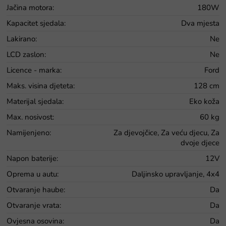
Jačina motora
:
180W
Kapacitet sjedala
:
Dva mjesta
Lakirano
:
Ne
LCD zaslon
:
Ne
Licence - marka
:
Ford
Maks. visina djeteta
:
128 cm
Materijal sjedala
:
Eko koža
Max. nosivost
:
60 kg
Namijenjeno
:
Za djevojčice, Za veću djecu, Za
dvoje djece
Napon baterije
:
12V
Oprema u autu
:
Daljinsko upravljanje, 4x4
Otvaranje haube
:
Da
Otvaranje vrata
:
Da
Ovjesna osovina
:
Da