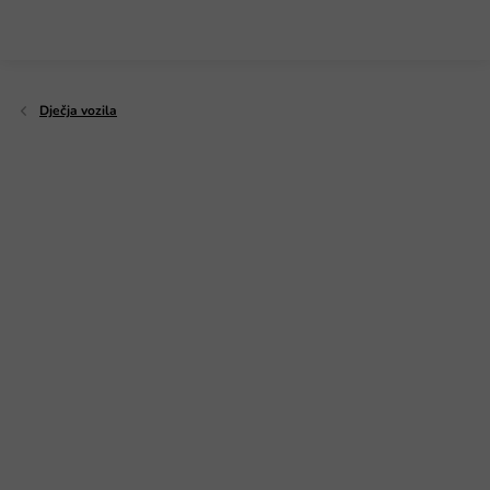
Preskoči
na
sadržaj
Dječja vozila