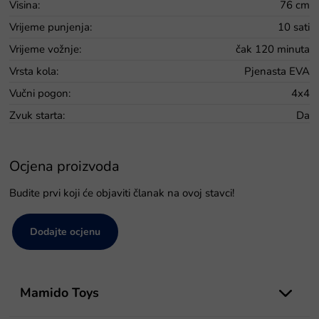
Visina
:
76 cm
Vrijeme punjenja
:
10 sati
Vrijeme vožnje
:
čak 120 minuta
Vrsta kola
:
Pjenasta EVA
Vučni pogon
:
4x4
Zvuk starta
:
Da
Ocjena proizvoda
Budite prvi koji će objaviti članak na ovoj stavci!
Dodajte ocjenu
P
o
Mamido Toys
d