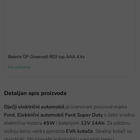
Baterie GP Greencell R03 typ AAA 4 ks
Na zalihama
Detaljan opis proizvoda
Dječji električni automobil
je licencirani proizvod marke
Ford.
Električni automobil Ford Super Duty
s četiri snažna
električna motora
45W
i baterijom
12V 14Ah
. Za udobnu
vožnju brinu velika pjenasta
EVA kotača
. Stražnji kotači su
dvostruki, što pomaže automobilu savladati teren i