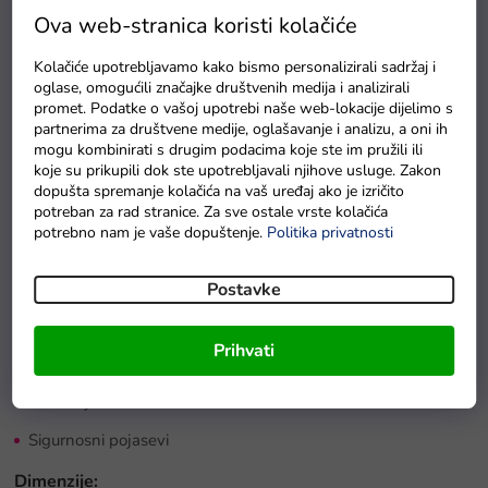
Ova web-stranica koristi kolačiće
Tehničke specifikacije:
Kolačiće upotrebljavamo kako bismo personalizirali sadržaj i
oglase, omogućili značajke društvenih medija i analizirali
Snaga: 4 x 45W
promet. Podatke o vašoj upotrebi naše web-lokacije dijelimo s
partnerima za društvene medije, oglašavanje i analizu, a oni ih
Baterija: 12V 14Ah
mogu kombinirati s drugim podacima koje ste im pružili ili
koje su prikupili dok ste upotrebljavali njihove usluge. Zakon
Maksimalna nosivost: 60 kg
dopušta spremanje kolačića na vaš uređaj ako je izričito
Daljinski upravljač: 2,4GHz
potreban za rad stranice. Za sve ostale vrste kolačića
potrebno nam je vaše dopuštenje.
Politika privatnosti
3 brzine na daljinskom upravljaču
Sigurnosna tipka Stop na daljinskom upravljaču
Postavke
2 brzine naprijed i 1 brzina unatrag
Prihvati
Pjenasta EVA kotača
Kožno sjedište
Sigurnosni pojasevi
Dimenzije: