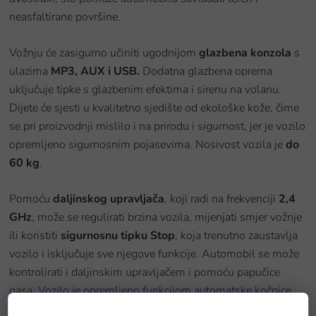
neasfaltirane površine.
Vožnju će zasigurno učiniti ugodnijom
glazbena konzola
s
ulazima
MP3, AUX i USB.
Dodatna glazbena oprema
uključuje tipke s glazbenim efektima i sirenu na volanu.
Dijete će sjesti u kvalitetno sjedište od ekološke kože, čime
se pri proizvodnji mislilo i na prirodu i sigurnost, jer je vozilo
opremljeno sigurnosnim pojasevima. Nosivost vozila je
do
60 kg
.
Pomoću
daljinskog upravljača
, koji radi na frekvenciji
2,4
GHz
, može se regulirati brzina vozila, mijenjati smjer vožnje
ili koristiti
sigurnosnu tipku Stop
, koja trenutno zaustavlja
vozilo i isključuje sve njegove funkcije. Automobil se može
kontrolirati i daljinskim upravljačem i pomoću papučice
gasa. Vozilo je opremljeno funkcijom automatske kočnice,
koja se aktivira puštanjem noge s papučice gasa.