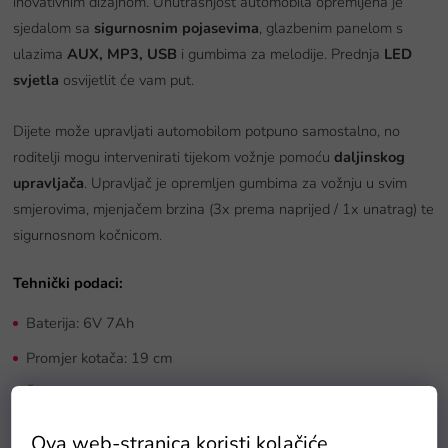
inovativnim dizajnom. Unutrašnjost automobila opremljena je
sjedalom sa
sigurnosnim pojasevima
, glazbenim panelom s
ulazima
AUX,
MP3, USB
i gumbima za melodije. Prednja
LED
svjetla
osvijetlit će vam put.
Dijete može upravljati automobilom potpuno samostalno, no
roditelji mogu intervenirati tijekom vožnje pomoću
daljinskog
upravljača
. Upravljač je opremljen gumbima za vožnju u svim
smjerovima, mjenjačem brzina (3x prema naprijed / 1x unatrag) te
sigurnosnom kočnicom.
Tehnički podaci:
Baterija: 6V 7Ah
Promjer kotača: 19 cm
Širina kotača: 6,5 cm
Sjedalo: 31 x 19 cm
Ova web-stranica koristi kolačiće