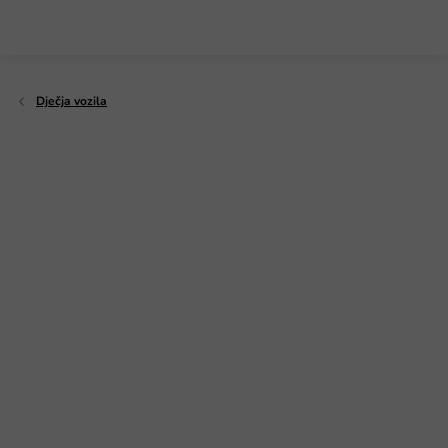
Preskoči
na
sadržaj
Dječja vozila