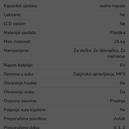
Kapacitet sjedala
:
Jedno mjesto
Lakirano
:
Ne
LCD zaslon
:
Ne
Materijal sjedala
:
Plastika
Max. nosivost
:
25 kg
Namijenjeno
:
Za dečke, Za djevojčice, Za
najmanje
Napon baterije
:
6V
Oprema u autu
:
Daljinsko upravljanje, MP3
Otvaranje haube
:
Ne
Otvaranje vrata
:
Da
Ovjesna osovina
:
Prednja
Paljenje auta ključem
:
Ne
Preporučena površina
:
Asfalt
Preporučeno doba
:
3, 1, 2