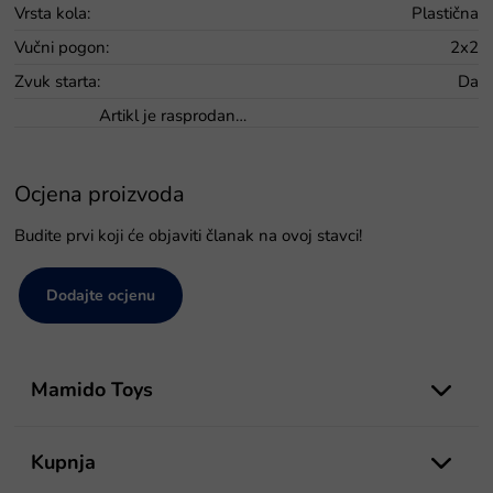
Vrsta kola
:
Plastična
Vučni pogon
:
2x2
Zvuk starta
:
Da
Artikl je rasprodan…
Ocjena proizvoda
Budite prvi koji će objaviti članak na ovoj stavci!
Dodajte ocjenu
P
o
Mamido Toys
d
n
o
Kupnja
ž