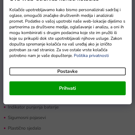
Dimenzije vozila: 88 x 59 x 40 cm (d, š, v)
Kolačiće upotrebljavamo kako bismo personalizirali sadržaj i
Vrijeme vožnje: 1-2 sata
oglase, omogućili značajke društvenih medija i analizirali
promet. Podatke o vašoj upotrebi naše web-lokacije dijelimo s
Nosivost: 25 kg
partnerima za društvene medije, oglašavanje i analizu, a oni ih
mogu kombinirati s drugim podacima koje ste im pružili ili
4 stupnja brzine DU (3x naprijed - spora/srednja/brza i 1x
koje su prikupili dok ste upotrebljavali njihove usluge. Zakon
unazad)
dopušta spremanje kolačića na vaš uređaj ako je izričito
potreban za rad stranice. Za sve ostale vrste kolačića
Oprema:
potrebno nam je vaše dopuštenje.
Politika privatnosti
Daljinski upravljač 2,4GHz
Postavke
Glazbeni panel: ulaz MP3, USB
Prednja svjetla
Prihvati
Gumbi za melodije i sirenu
Indikator punjenja baterije
Sigurnosni pojasevi
Plastično sjedalo