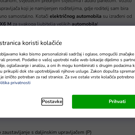
olanom, svjetlećim prednjim svjetlima i audio panelom. Vozilo
ravljača koji je namijenjen roditeljima, gdje roditelj sam bira
no samostalno. Kotači
električnog automobila
su izrađeni od
X6 M
za svakoga ljubitelja velikih
automobila
!
M
:
ranica koristi kolačiće
ebljavamo kako bismo personalizirali sadržaj i oglase, omogućili značajke
zirali promet. Podatke o vašoj upotrebi naše web-lokacije dijelimo s partn
je, oglašavanje i analizu, a oni ih mogu kombinirati s drugim podacima k
e su prikupili dok ste upotrebljavali njihove usluge. Zakon dopušta sprema
je izričito potreban za rad stranice. Za sve ostale vrste kolačića potrebn
litika privatnosti
Postavke
Prihvati
 zaustavljanje s daljinskim upravljačem (P)