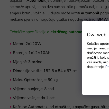
pojasom.
Automobil
je opremljen upravljačkom pločom, v
se može upravljati na dva načina, bilo pomoću daljinskog up
smjer i brzinu vožnje, ili dijete može voziti
automobil
potpu
mekane pjene i omogućuju glatku i ugodnu vožnju.
BMW 
Tehničke specifikacije
električnog automobila BMW X6 
Ova web-st
Motor: 2x120W
Kolačiće upotr
medija i anali
Baterija: 1x12V10Ah
društvene medi
pružili ili koj
Mjenjač: 3 brzine
vaš uređaj ako 
dopuštenje.
Po
Dimenzije vozila:
152,5 x 84 x 57 cm
Maks. Opterećenje: 50 kg
Vrijeme punjenja: 8 sati
Vrijeme vožnje: do 1 sat
Kočnica: Automatski pri otpuštanju papučice gasa, hitno