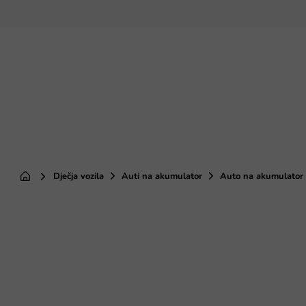
Preskoči
na
sadržaj
Dječja vozila
Auti na akumulator
Auto na akumulator
Početna