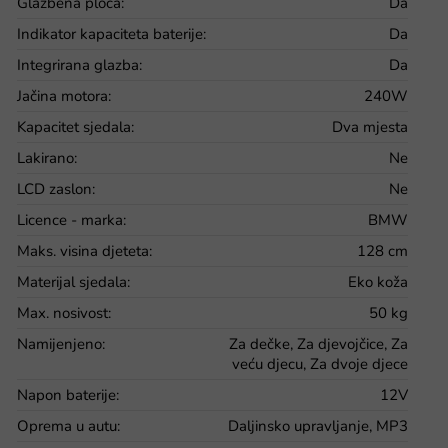
Glazbena ploča
:
Da
Indikator kapaciteta baterije
:
Da
Integrirana glazba
:
Da
Jačina motora
:
240W
Kapacitet sjedala
:
Dva mjesta
Lakirano
:
Ne
LCD zaslon
:
Ne
Licence - marka
:
BMW
Maks. visina djeteta
:
128 cm
Materijal sjedala
:
Eko koža
Max. nosivost
:
50 kg
Namijenjeno
:
Za dečke, Za djevojčice, Za
veću djecu, Za dvoje djece
Napon baterije
:
12V
Oprema u autu
:
Daljinsko upravljanje, MP3