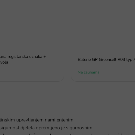
rana registarska oznaka +
Baterie GP Greencell R03 typ
vola
Na zalihama
ljinskim upravljanjem namijenjenim
sigurnost djeteta opremljeno je sigurnosnim