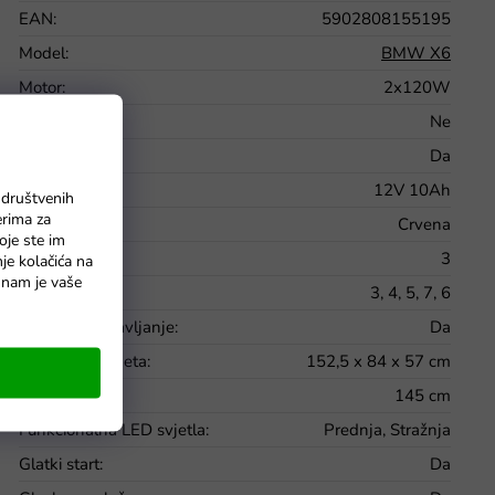
EAN
:
5902808155195
Model
:
BMW X6
Motor
:
2x120W
Bluetooth
:
Ne
MP3
:
Da
Baterije
:
12V 10Ah
 društvenih
erima za
Boja
:
Crvena
oje ste im
Broj brzina
:
3
nje kolačića na
o nam je vaše
Brzina
:
3, 4, 5, 7, 6
Daljinsko upravljanje
:
Da
Dimenzije paketa
:
152,5 x 84 x 57 cm
Dužina
:
145 cm
Funkcionalna LED svjetla
:
Prednja, Stražnja
Glatki start
:
Da