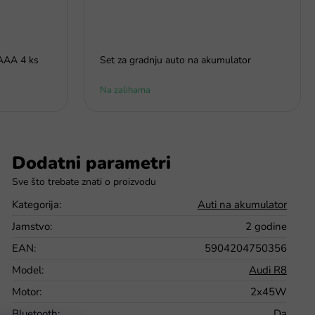
 AAA 4 ks
Set za gradnju auto na akumulator
Na zalihama
Dodatni parametri
Kategorija
:
Auti na akumulator
Jamstvo
:
2 godine
EAN
:
5904204750356
Model
:
Audi R8
Motor
:
2x45W
Bluetooth
:
Da