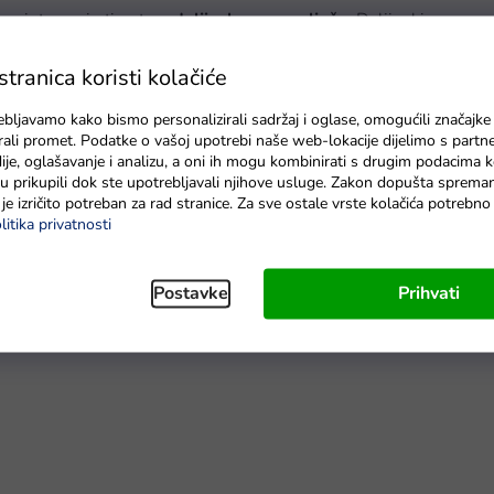
ogu intervenirati putem
daljinskog upravljača
. Daljinski
, brzine i sigurnosnom tipkom Stop koja odmah zaustavlja
ranica koristi kolačiće
ebljavamo kako bismo personalizirali sadržaj i oglase, omogućili značajke
 težinom
do 30 kg
.
zirali promet. Podatke o vašoj upotrebi naše web-lokacije dijelimo s partn
je, oglašavanje i analizu, a oni ih mogu kombinirati s drugim podacima k
e su prikupili dok ste upotrebljavali njihove usluge. Zakon dopušta sprema
je izričito potreban za rad stranice. Za sve ostale vrste kolačića potrebn
litika privatnosti
Postavke
Prihvati