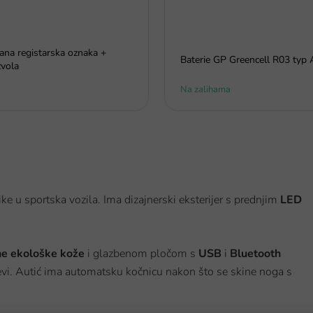
rana registarska oznaka +
Baterie GP Greencell R03 typ
vola
Na zalihama
ike u sportska vozila. Ima dizajnerski eksterijer s prednjim
LED
e ekološke kože
i glazbenom pločom s
USB
i
Bluetooth
evi. Autić ima automatsku kočnicu nakon što se skine noga s