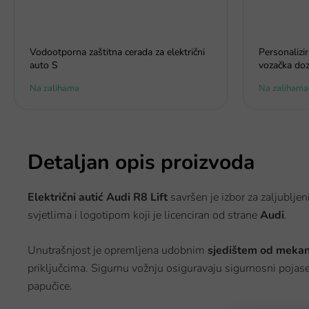
Vodootporna zaštitna cerada za električni
Personalizi
auto S
vozačka doz
Na zalihama
Na zalihama
Detaljan opis proizvoda
Električni autić
Audi R8 Lift
savršen je izbor za zaljubljen
svjetlima i logotipom koji je licenciran od strane
Audi
.
Unutrašnjost je opremljena udobnim
sjedištem od mekan
priključcima. Sigurnu vožnju osiguravaju sigurnosni pojas
papučice.