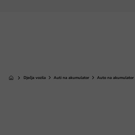
Preskoči
na
sadržaj
Dječja vozila
Auti na akumulator
Auto na akumulator A
Početna