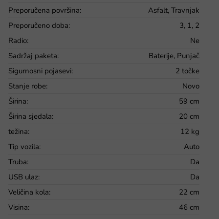
Preporučena površina
:
Asfalt, Travnjak
Preporučeno doba
:
3, 1, 2
Radio
:
Ne
Sadržaj paketa
:
Baterije, Punjač
Sigurnosni pojasevi
:
2 točke
Stanje robe
:
Novo
Širina
:
59 cm
Širina sjedala
:
20 cm
težina
:
12 kg
Tip vozila
:
Auto
Truba
:
Da
USB ulaz
:
Da
Veličina kola
:
22 cm
Visina
:
46 cm