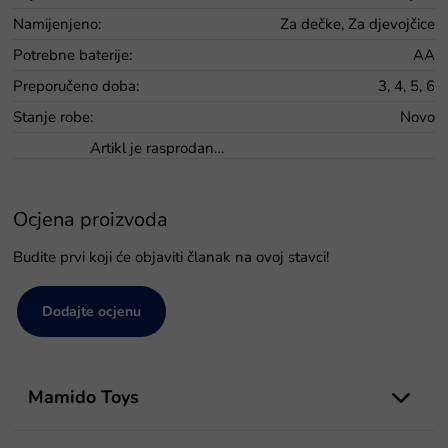
Namijenjeno
:
Za dečke, Za djevojčice
Potrebne baterije
:
AA
Preporučeno doba
:
3, 4, 5, 6
Stanje robe
:
Novo
Artikl je rasprodan…
Ocjena proizvoda
Budite prvi koji će objaviti članak na ovoj stavci!
Dodajte ocjenu
P
o
Mamido Toys
d
n