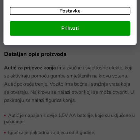
Postavke
Baterie GP Greencell R6 typ AA 4 ks
Prihvati
Na zalihama
Detaljan opis proizvoda
Autić za prijevoz konja
ima zvučne i svjetlosne efekte, koji
se aktiviraju pomoću gumba smještenih na krovu volana.
Autić pokreće trenje. Vozilo ima bočna i stražnja vrata koja
se otvaraju. Na krovu se nalazi otvor koji se može otvoriti. U
pakiranju se nalazi figurica konja.
Autić je napajan s dvije 1,5V AA baterije, koje su uključene u
pakiranje.
Igračka je prikladna za djecu od 3 godine.