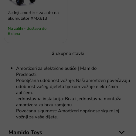
Zadnji amortizer za auto na
akumulator XMX613
Na zalihi - dostava do
6 dana
3
ukupno stavki
K
o
n
Amortizeri za električne autiće | Mamido
t
Prednosti:
r
Poboljšana udobnost vožnje: Naši amortizeri povećavaju
o
udobnost vašeg djeteta tijekom vožnje električnim
l
autićem.
e
Jednostavna instalacija: Brza i jednostavna montaža
l
amortizera za brzu zamjenu.
i
Povećana sigurnost: Amortizeri doprinose sigurnijoj
s
vožnji za vaše dijete.
t
a
P
n
o
Mamido Toys