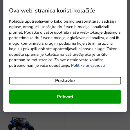
r
o
Ova web-stranica koristi kolačiće
i
P
z
Kolačiće upotrebljavamo kako bismo personalizirali sadržaj i
o
v
oglase, omogućili značajke društvenih medija i analizirali
p
o
promet. Podatke o vašoj upotrebi naše web-lokacije dijelimo s
i
d
partnerima za društvene medije, oglašavanje i analizu, a oni ih
s
mogu kombinirati s drugim podacima koje ste im pružili ili
a
koje su prikupili dok ste upotrebljavali njihove usluge. Zakon
p
dopušta spremanje kolačića na vaš uređaj ako je izričito
r
potreban za rad stranice. Za sve ostale vrste kolačića
o
Tlumič za auto na
Zadnji amortizer za auto na
potrebno nam je vaše dopuštenje.
Politika privatnosti
i
akumulator UNIMOG
akumulator XMX603
z
Na zalihi - dostava do
Na zalihi - dostava do
Postavke
v
6 dana
6 dana
o
d
Prihvati
a